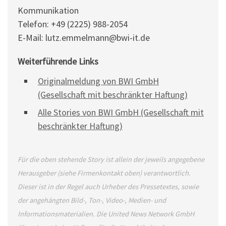
Kommunikation
Telefon: +49 (2225) 988-2054
E-Mail: lutz.emmelmann@bwi-it.de
Weiterführende Links
Originalmeldung von BWI GmbH
(Gesellschaft mit beschränkter Haftung)
Alle Stories von BWI GmbH (Gesellschaft mit
beschränkter Haftung)
Für die oben stehende Story ist allein der jeweils angegebene
Herausgeber (siehe Firmenkontakt oben) verantwortlich.
Dieser ist in der Regel auch Urheber des Pressetextes, sowie
der angehängten Bild-, Ton-, Video-, Medien- und
Informationsmaterialien. Die United News Network GmbH