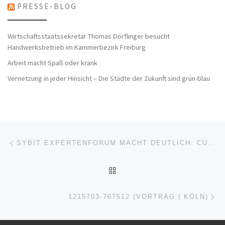
PRESSE-BLOG
Wirtschaftsstaatssekretär Thomas Dörflinger besucht
Handwerksbetrieb im Kammerbezirk Freiburg
Arbeit macht Spaß oder krank
Vernetzung in jeder Hinsicht – Die Städte der Zukunft sind grün-blau
Beitragsnavigation
Vorheriger Beitrag
SYBIT EXPERTENFORUM MACHT DEUTLICH: CUSTOMER EXPERIENCE IST DER ERFOLGSFAKTOR FÜR NACHHALTIGEN MARKTERFOLG
ZURÜCK ZUR BEITRAGSL
Nä
1215703-767512 (VORTRAG | KÖLN)