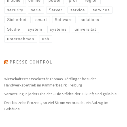
mobile
online
power
prof
region
security
serie
Server
service
services
Sicherheit
smart
Software
solutions
Studie
system
systems
universität
unternehmen
usb
PRESSE CONTROL
Wirtschaftsstaatssekretär Thomas Dörflinger besucht
Handwerksbetrieb im Kammerbezirk Freiburg
Vernetzung in jeder Hinsicht – Die Städte der Zukunft sind grün-blau
Drei bis zehn Prozent, so viel Strom verbraucht ein Aufzug im
Gebäude