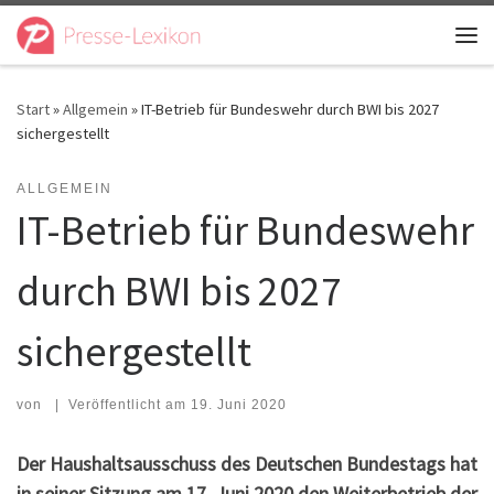
Zum Inhalt springen
Me
Start
»
Allgemein
»
IT-Betrieb für Bundeswehr durch BWI bis 2027
sichergestellt
ALLGEMEIN
IT-Betrieb für Bundeswehr
durch BWI bis 2027
sichergestellt
von
|
Veröffentlicht am
19. Juni 2020
Der Haushaltsausschuss des Deutschen Bundestags hat
in seiner Sitzung am 17. Juni 2020 den Weiterbetrieb der