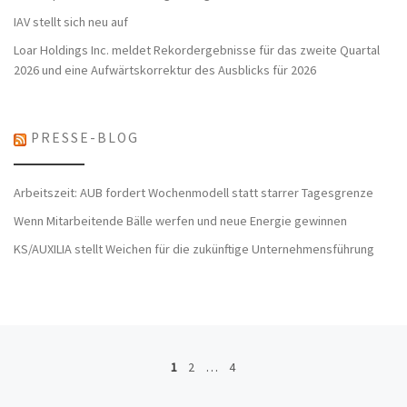
IAV stellt sich neu auf
Loar Holdings Inc. meldet Rekordergebnisse für das zweite Quartal
2026 und eine Aufwärtskorrektur des Ausblicks für 2026
PRESSE-BLOG
Arbeitszeit: AUB fordert Wochenmodell statt starrer Tagesgrenze
Wenn Mitarbeitende Bälle werfen und neue Energie gewinnen
KS/AUXILIA stellt Weichen für die zukünftige Unternehmensführung
Beitragsnavigation
1
2
…
4
Äl