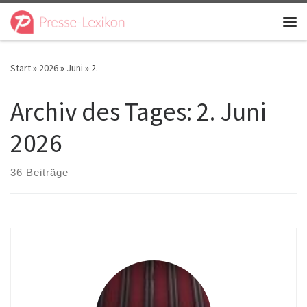
Zum Inhalt springen
Me
Start
»
2026
»
Juni
»
2.
Archiv des Tages:
2. Juni
2026
36 Beiträge