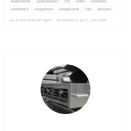
podestleiter
podestleitern
r13
reifen
stehleiter
stehleitern
steigleitern
steigtechnik
trbs
wosatec
von
Firma KRAUSE-Werk
Veröffentlicht am
2. Juni 2026