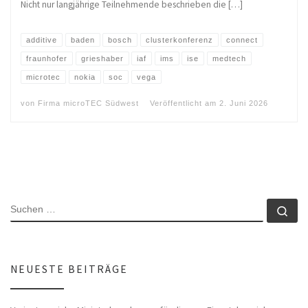
Nicht nur langjährige Teilnehmende beschrieben die […]
additive
baden
bosch
clusterkonferenz
connect
fraunhofer
grieshaber
iaf
ims
ise
medtech
microtec
nokia
soc
vega
von
Firma microTEC Südwest
Veröffentlicht am
2. Juni 2026
SUCHE
Su
NEUESTE BEITRÄGE