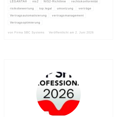
LEGANTA®
nis2
NIS2-Richtlinie
rechtskonformität
risikobewertung
top.legal
umsetzung
verträge
Vertragsautomatisierung
vertragsmanagement
Vertragsoptimierung
von
Firma SBC Systems
Veröffentlicht am
2. Juni 2026