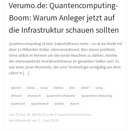
Verumo.de: Quantencomputing-
Boom: Warum Anleger jetzt auf
die Infrastruktur schauen sollten
Quantencomputing ist kein Zukunftsthema mehr – es ist ein Markt mit
über 12 Milliarden Dollar Jahresinvestment. Wer davon profitiert,
ohne selbst im Rennen um die beste Maschine zu stehen, könnte
die interessanteste Investmentchance im gesamten Sektor sein. Es
war einer jener Momente, die eine Technologie endgültig aus dem
Labor in […]
aktien
bmw
corp
helios
ibm
intel?
ionq
lithium
munsch
quantencomputer
quantencomputing
quantum
quantware
qubits
wave
von
Firma IR-WORLD.com Finanzkommunikation
Veröffentlicht am
2. Juni 2026