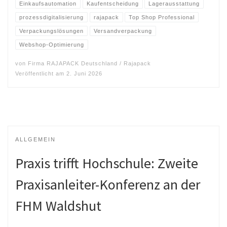
Einkaufsautomation
Kaufentscheidung
Lagerausstattung
prozessdigitalisierung
rajapack
Top Shop Professional
Verpackungslösungen
Versandverpackung
Webshop-Optimierung
von
Firma RAJAPACK Deutschland / Rajapack
Veröffentlicht am
2. Juni 2026
ALLGEMEIN
Praxis trifft Hochschule: Zweite
Praxisanleiter-Konferenz an der
FHM Waldshut