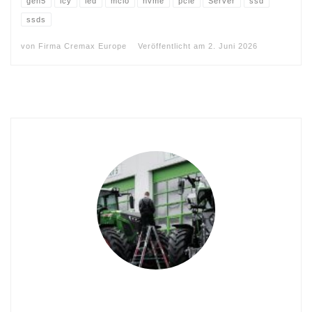
gen5
icy
led
mcio
nvme
pcie
Server
ssd
ssds
von
Firma Cremax Europe
Veröffentlicht am
2. Juni 2026