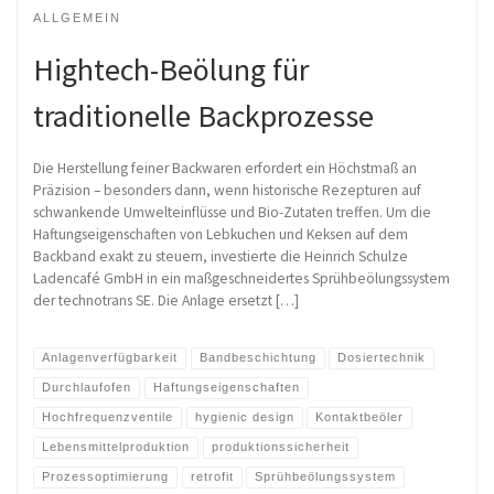
ALLGEMEIN
Hightech-Beölung für
traditionelle Backprozesse
Die Herstellung feiner Backwaren erfordert ein Höchstmaß an
Präzision – besonders dann, wenn historische Rezepturen auf
schwankende Umwelteinflüsse und Bio-Zutaten treffen. Um die
Haftungseigenschaften von Lebkuchen und Keksen auf dem
Backband exakt zu steuern, investierte die Heinrich Schulze
Ladencafé GmbH in ein maßgeschneidertes Sprühbeölungssystem
der technotrans SE. Die Anlage ersetzt […]
Anlagenverfügbarkeit
Bandbeschichtung
Dosiertechnik
Durchlaufofen
Haftungseigenschaften
Hochfrequenzventile
hygienic design
Kontaktbeöler
Lebensmittelproduktion
produktionssicherheit
Prozessoptimierung
retrofit
Sprühbeölungssystem