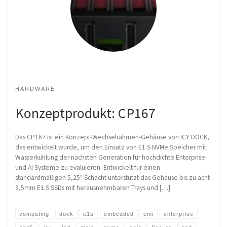
HARDWARE
Konzeptprodukt: CP167
Das CP167 ist ein Konzept-Wechselrahmen-Gehäuse von ICY DOCK,
das entwickelt wurde, um den Einsatz von E1.S NVMe Speicher mit
Wasserkühlung der nächsten Generation für hochdichte Enterprise-
und AI Systeme zu evaluieren. Entwickelt für einen
standardmäßigen 5,25" Schacht unterstützt das Gehäuse bis zu acht
9,5mm E1.S SSDs mit herausnehmbaren Trays und […]
computing
dock
e1s
embedded
emi
enterprise