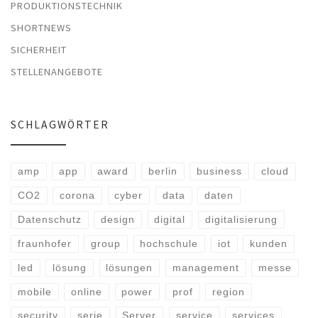
PRODUKTIONSTECHNIK
SHORTNEWS
SICHERHEIT
STELLENANGEBOTE
SCHLAGWÖRTER
amp
app
award
berlin
business
cloud
CO2
corona
cyber
data
daten
Datenschutz
design
digital
digitalisierung
fraunhofer
group
hochschule
iot
kunden
led
lösung
lösungen
management
messe
mobile
online
power
prof
region
security
serie
Server
service
services