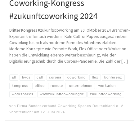
Coworking-Kongress
#zukunftcoworking 2024
Dritter Kongress #zukunftscoworking am 30. Oktober 2024 Branchen-
Experten treffen sich wieder in Köln Call for Papers ausgeschrieben
Coworking hat sich als moderne Form des Arbeitens etabliert.
Moderne Konzepte wie Remote Work, Flex Office oder Workation
haben die Entwicklung ebenso weiter beschleunigt, wie der
Digitalisierungsschub durch die Corona-Pandemie. Die Zahl der […]
all
bvcs
call
corona
coworking
flex
konferenz
kongress
office
remote
unternehmen
workation
workspaces
wwwzukunftcoworkingde
zukunftcoworking
von
Firma Bundesverband Coworking Spaces Deutschland e. V.
Veröffentlicht am
12. Juni 2024