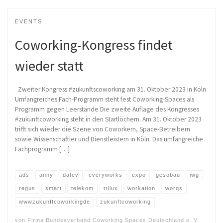
EVENTS
Coworking-Kongress findet
wieder statt
Zweiter Kongress #zukunftscoworking am 31. Oktober 2023 in Köln
Umfangreiches Fach-Programm steht fest Coworking-Spaces als
Programm gegen Leerstände Die zweite Auflage des Kongresses
#zukunftcoworking steht in den Startlöchern. Am 31. Oktober 2023
trifft sich wieder die Szene von Coworkern, Space-Betreibern
sowie Wissenschaftler und Dienstleistern in Köln. Das umfangreiche
Fachprogramm […]
ads
anny
datev
everyworks
expo
gesobau
iwg
regus
smart
telekom
trilux
workation
worqs
wwwzukunftcoworkingde
zukunftcoworking
von
Firma Bundesverband Coworking Spaces Deutschland e. V.