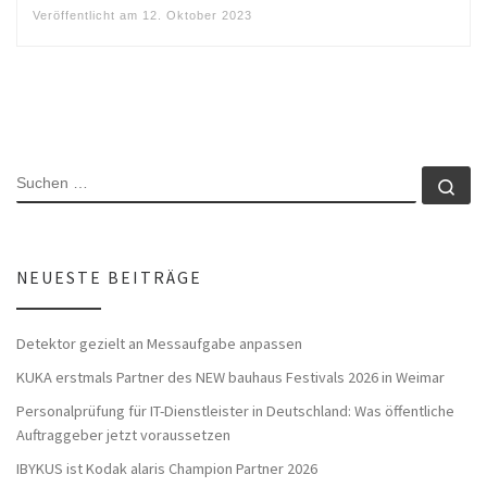
Veröffentlicht am
12. Oktober 2023
SUCHE
Su
NEUESTE BEITRÄGE
Detektor gezielt an Messaufgabe anpassen
KUKA erstmals Partner des NEW bauhaus Festivals 2026 in Weimar
Personalprüfung für IT-Dienstleister in Deutschland: Was öffentliche
Auftraggeber jetzt voraussetzen
IBYKUS ist Kodak alaris Champion Partner 2026