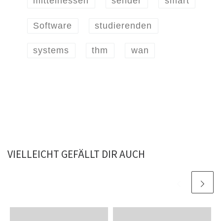
mittelhessen
sender
smart
Software
studierenden
systems
thm
wan
VIELLEICHT GEFÄLLT DIR AUCH