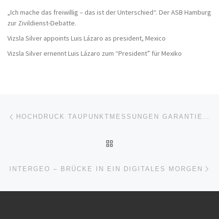
„Ich mache das freiwillig – das ist der Unterschied“. Der ASB Hamburg
zur Zivildienst-Debatte.
Vizsla Silver appoints Luis Lázaro as president, Mexico
Vizsla Silver ernennt Luis Lázaro zum “President” für Mexiko
Beitragsnavigation
Vorheriger Beitrag
HOCHDRUCK TAUPUNKTMESSUNGEN GARANTIEREN SICHERHEIT IN DRUCKLUFT FÜR MARINE ANWENDUNGEN
ZURÜCK ZUR BEITRAGSL
Nä
INTERGEO – BRÜCKE IN EIN DIGITALES MORGEN