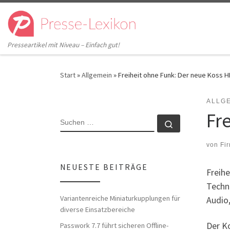
Zum Inhalt springen
Presseartikel mit Niveau – Einfach gut!
Start
»
Allgemein
»
Freiheit ohne Funk: Der neue Koss H
ALLG
Fr
SUCHE
Suchen …
von
Fi
NEUESTE BEITRÄGE
Freihe
Techno
Variantenreiche Miniaturkupplungen für
Audio
diverse Einsatzbereiche
Der K
Passwork 7.7 führt sicheren Offline-