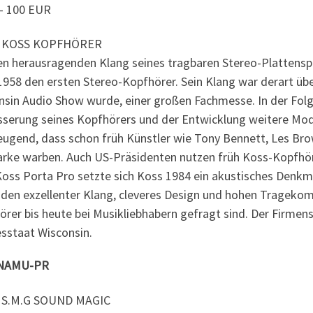
 – 100 EUR
 KOSS KOPFHÖRER
n herausragenden Klang seines tragbaren Stereo-Plattenspi
958 den ersten Stereo-Kopfhörer. Sein Klang war derart übe
nsin Audio Show wurde, einer großen Fachmesse. In der Folge
sserung seines Kopfhörers und der Entwicklung weitere Mode
eugend, dass schon früh Künstler wie Tony Bennett, Les Brow
arke warben. Auch US-Präsidenten nutzen früh Koss-Kopfhöre
oss Porta Pro setzte sich Koss 1984 ein akustisches Denkma
den exzellenter Klang, cleveres Design und hohen Tragekom
rer bis heute bei Musikliebhabern gefragt sind. Der Firmens
sstaat Wisconsin.
 NAMU-PR
 S.M.G SOUND MAGIC