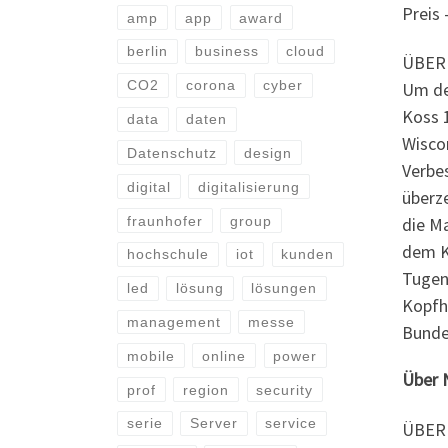
Preis
amp
app
award
berlin
business
cloud
ÜBER
CO2
corona
cyber
Um de
Koss 1
data
daten
Wisco
Datenschutz
design
Verbe
digital
digitalisierung
überz
fraunhofer
group
die M
dem K
hochschule
iot
kunden
Tugen
led
lösung
lösungen
Kopfhö
management
messe
Bunde
mobile
online
power
Über
prof
region
security
serie
Server
service
ÜBER