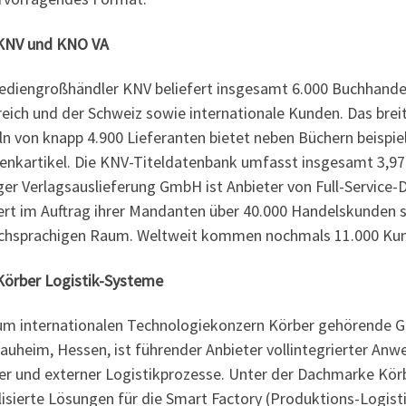
KNV
und KNO VA
ediengroßhändler KNV beliefert insgesamt 6.000 Buchhandelsf
reich und der Schweiz sowie internationale Kunden. Das brei
ln von knapp 4.900 Lieferanten bietet neben Büchern beispie
nkartikel. Die KNV-Titeldatenbank umfasst insgesamt 3,97 Mi
er Verlagsauslieferung GmbH ist Anbieter von Full-Service-D
fert im Auftrag ihrer Mandanten über 40.000 Handelskunden 
chsprachigen Raum. Weltweit kommen nochmals 11.000 Kun
Körber Logistik-Systeme
um internationalen Technologiekonzern Körber gehörende Ges
auheim, Hessen, ist führender Anbieter vollintegrierter A
er und externer Logistikprozesse. Unter der Dachmarke Körbe
alisierte Lösungen für die Smart Factory (Produktions-Logi