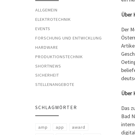
ALLGEMEIN
Über 
ELEKTROTECHNIK
EVENTS
Der M
Öster
FORSCHUNG UND ENTWICKLUNG
Artike
HARDWARE
Gesche
PRODUKTIONSTECHNIK
Oeting
SHORTNEWS
belie
SICHERHEIT
deuts
STELLENANGEBOTE
Über 
SCHLAGWÖRTER
Das z
Bad N
intern
amp
app
award
digit