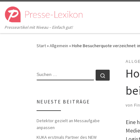
Zum Inhalt springen
Presseartikel mit Niveau – Einfach gut!
Start
»
Allgemein
»
Hohe Besucherquote verzeichnet: in
ALLG
Ho
SUCHE
Suchen …
be
NEUESTE BEITRÄGE
von
Fir
Detektor gezielt an Messaufgabe
Eine 
anpassen
Medie
KUKA erstmals Partner des NEW
Logis