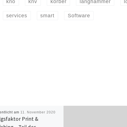
kno
knv
körber
langhammer
l
services
smart
Software
entlicht am
11. November 2020
lgsfaktor Print &
shing – Teil der