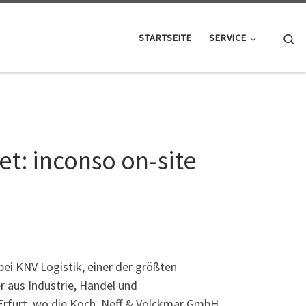
Se
STARTSEITE
SERVICE
t: inconso on-site
ei KNV Logistik, einer der größten
 aus Industrie, Handel und
 Erfurt, wo die Koch, Neff & Volckmar GmbH