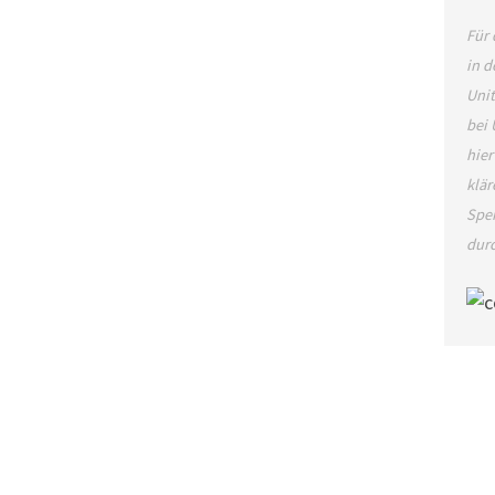
Für 
in d
Unit
bei 
hier
klär
Spei
dur