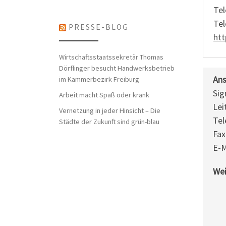
Tel
Tel
PRESSE-BLOG
htt
Wirtschaftsstaatssekretär Thomas
Dörflinger besucht Handwerksbetrieb
Ans
im Kammerbezirk Freiburg
Sig
Arbeit macht Spaß oder krank
Lei
Vernetzung in jeder Hinsicht – Die
Tel
Städte der Zukunft sind grün-blau
Fax
E-M
Wei