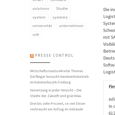
Die in
solutions
Studie
Logis
system
systems
Syste
universität
unternehmen
Schwe
usb
mit S
Visibi
Betri
PRESSE CONTROL
Deuts
Softw
Wirtschaftsstaatssekretär Thomas
Logis
Dörflinger besucht Handwerksbetrieb
im Kammerbezirk Freiburg
Fir
Vernetzung in jeder Hinsicht – Die
Städte der Zukunft sind grün-blau
In
Drei bis zehn Prozent, so viel Strom
In 
verbraucht ein Aufzug im Gebäude
61