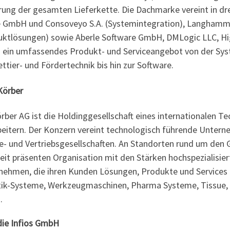
rung der gesamten Lieferkette. Die Dachmarke vereint in d
e GmbH und Consoveyo S.A. (Systemintegration), Langhamm
uktlösungen) sowie Aberle Software GmbH, DMLogic LLC, Hi
n ein umfassendes Produkt- und Serviceangebot von der Syste
ttier- und Fördertechnik bis hin zur Software.
Körber
rber AG ist die Holdinggesellschaft eines internationalen 
beitern. Der Konzern vereint technologisch führende Untern
e- und Vertriebsgesellschaften. An Standorten rund um den G
it präsenten Organisation mit den Stärken hochspezialisiert
nehmen, die ihren Kunden Lösungen, Produkte und Services 
tik-Systeme, Werkzeugmaschinen, Pharma Systeme, Tissue,
.
die Infios GmbH