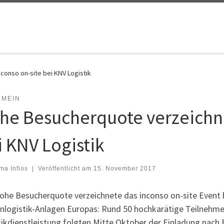
conso on-site bei KNV Logistik
EMEIN
he Besucherquote verzeichne
i KNV Logistik
ma Infios
|
Veröffentlicht am
15. November 2017
hohe Besucherquote verzeichnete das inconso on-site Event b
nlogistik-Anlagen Europas: Rund 50 hochkarätige Teilnehmer
tikdienstleistung folgten Mitte Oktober der Einladung nach