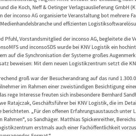
 und die Koch, Neff & Oetinger Verlagsauslieferung GmbH (KN
on der inconso AG organisierte Veranstaltung bot mehrere F
r Medienhandelsbranche und effizienten Logistiksoftwarelös
ied Pfuhl, Vorstandsmitglied der inconso AG, begleitete die
consoMFS und inconsoSDS wurde bei KNV Logistik ein hochint
llem auf die Synchronisation der Systeme großes Augenmerk 
satz beweisen: Mit dem neuen Logistikzentrum setzt die KN
rechend groß war der Besucherandrang auf das rund 1.300
eilnehmer im Rahmen einer zweistündigen Besichtigung einen
das rege Interesse freuten sich insbesondere Bernhard San
we Ratajczak, Geschäftsführer bei KNV Logistik, die im Det
e berichteten. „Für den offenen Erfahrungsaustausch unter L
n Rahmen“, so Sandhäger. Matthias Spickenreither, Bereichsl
gistikzentrum erstmals auch einer Fachöffentlichkeit vorzus
ervorragendes Format.“