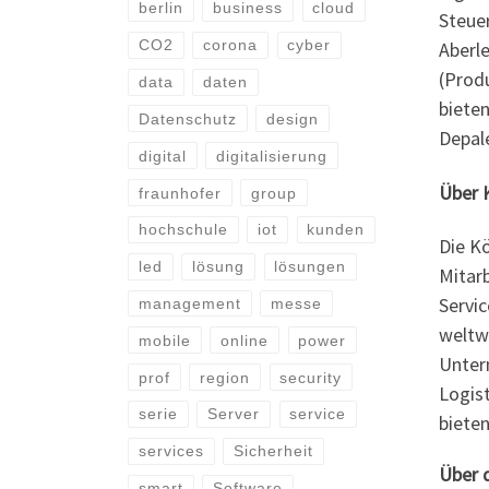
berlin
business
cloud
Steue
CO2
corona
cyber
Aberl
(Prod
data
daten
biete
Datenschutz
design
Depale
digital
digitalisierung
Über 
fraunhofer
group
hochschule
iot
kunden
Die Kö
led
lösung
lösungen
Mitar
Servic
management
messe
weltwe
mobile
online
power
Unter
prof
region
security
Logis
serie
Server
service
bieten
services
Sicherheit
Über 
smart
Software