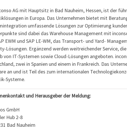
conso AG mit Hauptsitz in Bad Nauheim, Hessen, ist der füh
tiklösungen in Europa. Das Unternehmen bietet mit Beratun
mintegration umfassende Lösungen zur Optimierung kundens
rpunkte sind dabei das Warehouse Management mit inconso
AP EWM und SAP LE-WM, das Transport- und Yard- Manageme
lity-Lösungen. Ergänzend werden weitreichender Service, die
eb von IT-Systemen sowie Cloud-Lösungen angeboten. incons
chland, zwei in Spanien und einem in Frankreich. Das Unte
are an und ist Teil des zum internationalen Technologiekon
tik-Systeme.
menkontakt und Herausgeber der Meldung:
fios GmbH
der Hub 2-8
231 Bad Nauheim