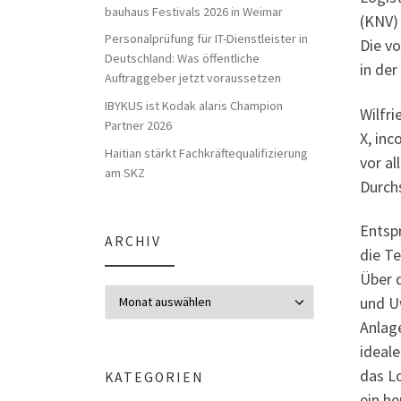
bauhaus Festivals 2026 in Weimar
(KNV)
Personalprüfung für IT-Dienstleister in
Die v
Deutschland: Was öffentliche
in de
Auftraggeber jetzt voraussetzen
IBYKUS ist Kodak alaris Champion
Wilfr
Partner 2026
X, in
Haitian stärkt Fachkräftequalifizierung
vor a
am SKZ
Durch
Entsp
ARCHIV
die T
Über 
Archiv
und U
Anlag
ideale
das Lo
KATEGORIEN
ein h