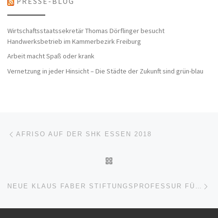
PRESSE-BLOG
Wirtschaftsstaatssekretär Thomas Dörflinger besucht
Handwerksbetrieb im Kammerbezirk Freiburg
Arbeit macht Spaß oder krank
Vernetzung in jeder Hinsicht – Die Städte der Zukunft sind grün-blau
Beitragsnavigation
Vorheriger Beitrag
AFRISO AUF DER SHK ESSEN 2018
ZURÜCK ZUR BEITRAGSL
Nä
NEUE KLAUS FABER STIFTUNGSPROFESSUR FÜR WIRKSTOFF-BIOINFORMATIK