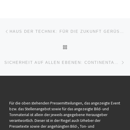
Beitragsnavigation
Vorheriger Beitrag
HAUS DER TECHNIK: FÜR DIE ZUKUNFT GERÜSTET MIT DER DIGITALISIERUNG VON UNTERNEHMEN
ZURÜCK ZUR BEITRAGSL
Nä
SICHERHEIT AUF ALLEN EBENEN: CONTINENTAL SCHÜTZT KOMPONENTEN UND PRODUKTION VOR HACKERANGRIFFEN
Für die oben stehenden Pressemitteilungen, das angezeigte Event
bzw. das Stellenangebot sowie für das angezeigte Bild- und
Tonmaterial ist allein der jeweils angegebene Herausgeber
verantwortlich. Dieser ist in der Regel auch Urheber der
Pressetexte sowie der angehängten Bild-, Ton- und