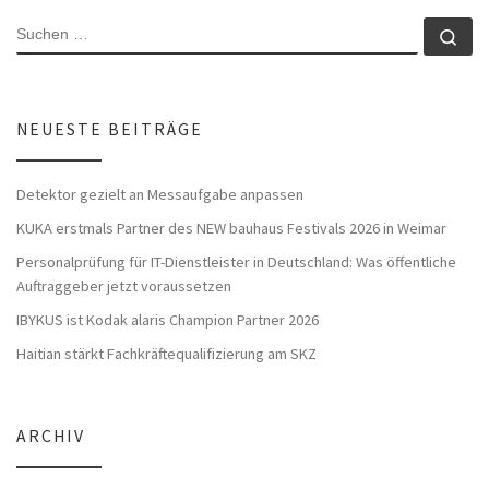
SUCHE
Su
NEUESTE BEITRÄGE
Detektor gezielt an Messaufgabe anpassen
KUKA erstmals Partner des NEW bauhaus Festivals 2026 in Weimar
Personalprüfung für IT-Dienstleister in Deutschland: Was öffentliche
Auftraggeber jetzt voraussetzen
IBYKUS ist Kodak alaris Champion Partner 2026
Haitian stärkt Fachkräftequalifizierung am SKZ
ARCHIV