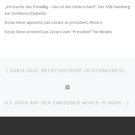
„Ich mache das freiwillig – das ist der Unterschied“. Der ASB Hamburg
zur Zivildienst-Debatte.
Vizsla Silver appoints Luis Lázaro as president, Mexico
Vizsla Silver ernennt Luis Lázaro zum “President” für Mexiko
Beitragsnavigation
Vorheriger Beitrag
VOB/A 2019; RECHTSSICHERE LEISTUNGSBESCHREIBUNG, RECHTSWIRKSAME VERTRAGSKLAUSELN (SEMINAR | BERLIN)
ZURÜCK ZUR BEITRAGSL
Nä
ICY DOCK AUF DER EMBEDDED WORLD IN NÜRNBERG (MESSE | NÜRNBERG)