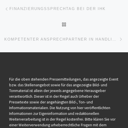
Beitragsnavigation
Vorheriger Beitrag
FINANZIERUNGSSPRECHTAG BEI DER IHK
ZURÜCK ZUR BEITRAGSL
Nä
KOMPETENTER ANSPRECHPARTNER IN HANDLINGSFRAGEN – EUROTECH MIT ERWEITERTER AUSRICHTUNG AUF DER LIGNA
Für die oben stehenden Pressemitteilungen, das angezeigte Event
bzw. das Stellenangebot sowie für das angezeigte Bild- und
Tonmaterial ist allein der jeweils angegebene Herausgeber
verantwortlich. Dieser ist in der Regel auch Urheber der
Pressetexte sowie der angehängten Bild-, Ton- und
Informationsmaterialien. Die Nutzung von hier veröffentlichten
Informationen zur Eigeninformation und redaktionellen
Weiterverarbeitung ist in der Regel kostenfrei. Bitte klären Sie vor
einer Weiterverwendung urheberrechtliche Fragen mit dem