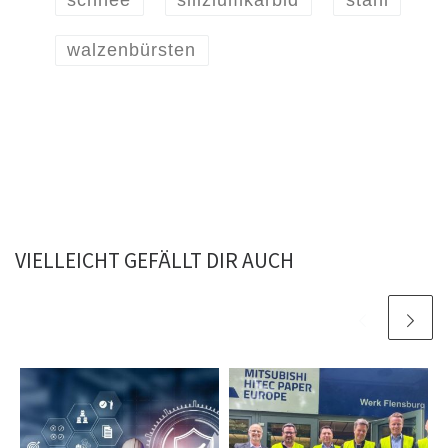
schnee
siliziumkarbid
stahl
walzenbürsten
VIELLEICHT GEFÄLLT DIR AUCH