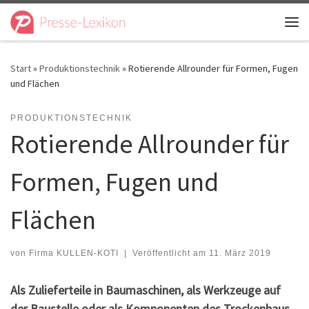
Zum Inhalt springen
Me
Start
»
Produktionstechnik
»
Rotierende Allrounder für Formen, Fugen
und Flächen
PRODUKTIONSTECHNIK
Rotierende Allrounder für
Formen, Fugen und
Flächen
von
Firma KULLEN-KOTI
|
Veröffentlicht am
11. März 2019
Als Zulieferteile in Baumaschinen, als Werkzeuge auf
der Baustelle oder als Komponenten
des Trockenbaus –