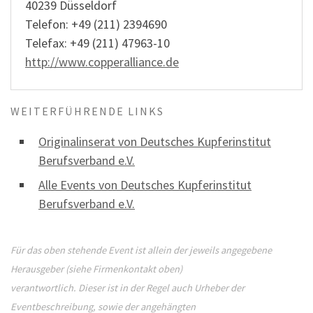
40239 Düsseldorf
Telefon: +49 (211) 2394690
Telefax: +49 (211) 47963-10
http://www.copperalliance.de
WEITERFÜHRENDE LINKS
Originalinserat von Deutsches Kupferinstitut
Berufsverband e.V.
Alle Events von Deutsches Kupferinstitut
Berufsverband e.V.
Für das oben stehende Event ist allein der jeweils angegebene
Herausgeber (siehe Firmenkontakt oben)
verantwortlich. Dieser ist in der Regel auch Urheber der
Eventbeschreibung, sowie der angehängten