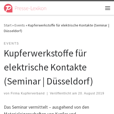
Zum Inhalt springen
Me
Start
»
Events
»
Kupferwerkstoffe für elektrische Kontakte (Seminar |
Düsseldorf)
EVENTS
Kupferwerkstoffe für
elektrische Kontakte
(Seminar | Düsseldorf)
von
Firma Kupferverband
|
Veröffentlicht am
20. August 2019
Das Seminar vermittelt – ausgehend von den
Materialeigenschaften von Kupfer und