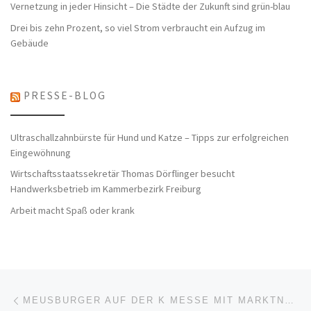
Vernetzung in jeder Hinsicht – Die Städte der Zukunft sind grün-blau
Drei bis zehn Prozent, so viel Strom verbraucht ein Aufzug im
Gebäude
PRESSE-BLOG
Ultraschallzahnbürste für Hund und Katze – Tipps zur erfolgreichen
Eingewöhnung
Wirtschaftsstaatssekretär Thomas Dörflinger besucht
Handwerksbetrieb im Kammerbezirk Freiburg
Arbeit macht Spaß oder krank
Beitragsnavigation
Vorheriger Beitrag
MEUSBURGER AUF DER K MESSE MIT MARKTNEUHEIT