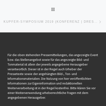
ZURÜCK ZUR BEITRAGSL
Nä
KUPFER-SYMPOSIUM 2019 (KONFERENZ | DRESDEN)
Für die oben stehenden Pressemitteilungen, das angezeigte Event
bzw. das Stellenangebot sowie für das angezeigte Bild- und
Tonmaterial ist allein der jeweils angegebene Herausgeber
verantwortlich. Dieser ist in der Regel auch Urheber der
Pressetexte sowie der angehängten Bild-, Ton- und
Informationsmaterialien. Die Nutzung von hier veröffentlichten
Informationen zur Eigeninformation und redaktionellen
Weiterverarbeitung ist in der Regel kostenfrei. Bitte klären Sie vor
einer Weiterverwendung urheberrechtliche Fragen mit dem
angegebenen Herausgeber.