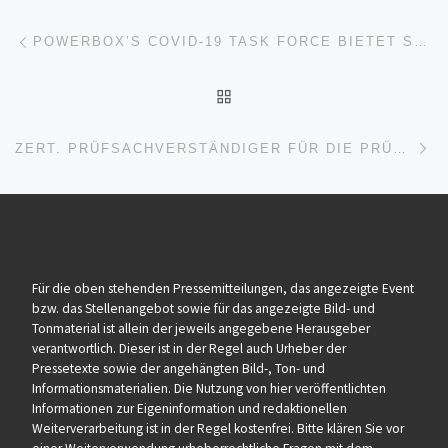
Beitragsnavigation
Vorheriger Beitrag
POWERBOX’S COVID-19 TASK FORCE BIETET STRATEGISCHE UNTERSTÜTZUNG FÜR MEDIZINISCHE UND MEDIZINUNTERSTÜTZENDE ANWENDUNGEN
ZURÜCK ZUR BEITRAGSL
Nä
ZERT. PRÜFSACHVERSTÄNDIGER FÜR DIE PRÜFUNG VON OFFSHOREKRANEN UND KRANEN UNTER OFFSHOREBEDINGUNGEN
Für die oben stehenden Pressemitteilungen, das angezeigte Event
bzw. das Stellenangebot sowie für das angezeigte Bild- und
Tonmaterial ist allein der jeweils angegebene Herausgeber
verantwortlich. Dieser ist in der Regel auch Urheber der
Pressetexte sowie der angehängten Bild-, Ton- und
Informationsmaterialien. Die Nutzung von hier veröffentlichten
Informationen zur Eigeninformation und redaktionellen
Weiterverarbeitung ist in der Regel kostenfrei. Bitte klären Sie vor