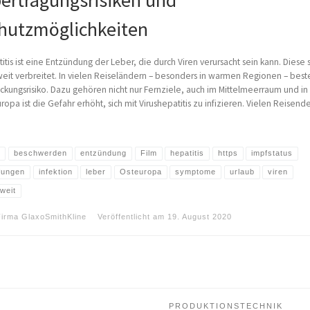
ertragungsrisiken und
hutzmöglichkeiten
itis ist eine Entzündung der Leber, die durch Viren verursacht sein kann. Diese 
eit verbreitet. In vielen Reiseländern – besonders in warmen Regionen – best
ckungsrisiko. Dazu gehören nicht nur Fernziele, auch im Mittelmeerraum und in
ropa ist die Gefahr erhöht, sich mit Virushepatitis zu infizieren. Vielen Reisende
t
beschwerden
entzündung
Film
hepatitis
https
impfstatus
fungen
infektion
leber
Osteuropa
symptome
urlaub
viren
tweit
Firma GlaxoSmithKline
Veröffentlicht am
19. August 2020
PRODUKTIONSTECHNIK