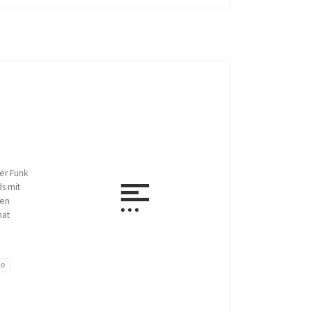
er Funk
ds mit
nen
hat
xo