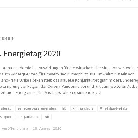
GEMEIN
. Energietag 2020
 Corona-Pandemie hat Auswirkungen für die wirtschaftliche Situation weltweit u
 auch Konsequenzen für Umwelt- und Klimaschutz. Die Umweltministerin von
land-Pfalz Ulrike Höfken stellt das aktuelle Konjunkturprogramm der Bundesre
ekämpfung der Folgen der Corona-Pandemie vor und ruft zum weiteren Ausba
erbaren Energien auf. Im Anschluss folgen spannende […]
rgietag
erneuerbare energien
itb
klimaschutz
Rheinland-pfalz
Bingen
tim jackson
tsb
Veröffentlicht am
19. August 2020