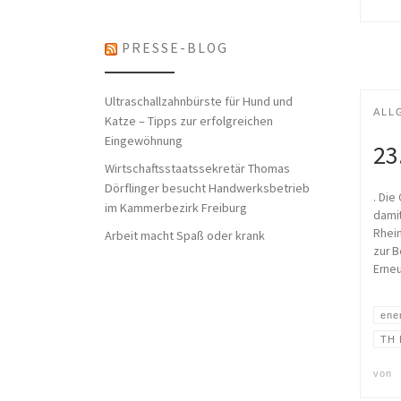
PRESSE-BLOG
Ultraschallzahnbürste für Hund und
ALL
Katze – Tipps zur erfolgreichen
Eingewöhnung
23
Wirtschaftsstaatssekretär Thomas
Dörflinger besucht Handwerksbetrieb
. Die
im Kammerbezirk Freiburg
damit
Rhein
Arbeit macht Spaß oder krank
zur B
Erneu
ene
TH 
von