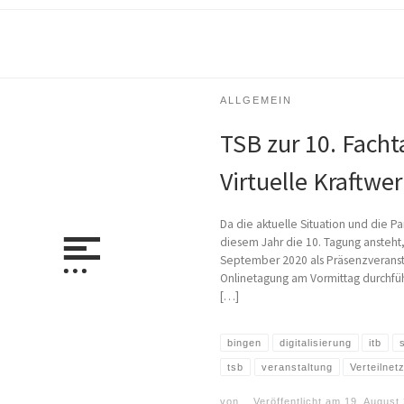
ALLGEMEIN
TSB zur 10. Fach
Virtuelle Kraftwe
Da die aktuelle Situation und die 
diesem Jahr die 10. Tagung ansteht
September 2020 als Präsenzveransta
Onlinetagung am Vormittag durchfüh
[…]
bingen
digitalisierung
itb
tsb
veranstaltung
Verteilnet
von
Veröffentlicht am
19. August