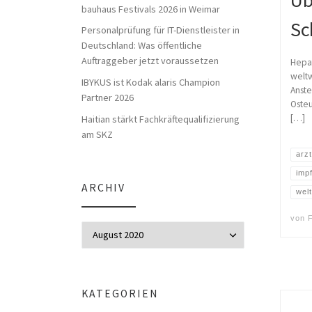
Üb
bauhaus Festivals 2026 in Weimar
Sc
Personalprüfung für IT-Dienstleister in
Deutschland: Was öffentliche
Auftraggeber jetzt voraussetzen
Hepat
weltw
IBYKUS ist Kodak alaris Champion
Anste
Partner 2026
Osteu
[…]
Haitian stärkt Fachkräftequalifizierung
am SKZ
arz
imp
ARCHIV
wel
von
Archiv
KATEGORIEN