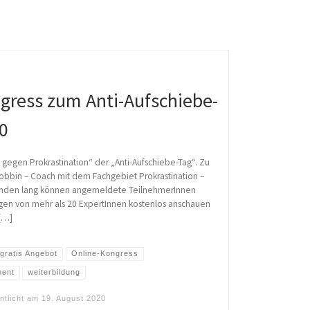
ngress zum Anti-Aufschiebe-
0
gegen Prokrastination“ der „Anti-Aufschiebe-Tag“. Zu
robbin – Coach mit dem Fachgebiet Prokrastination –
Stunden lang können angemeldete TeilnehmerInnen
gen von mehr als 20 ExpertInnen kostenlos anschauen
[…]
gratis Angebot
Online-Kongress
ment
weiterbildung
entlicht am
19. August 2020