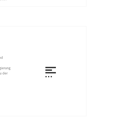
nd
gierung
u der