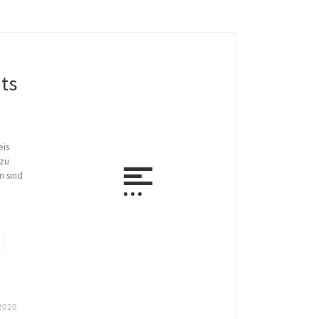
ts
eis
 zu
n sind
2020