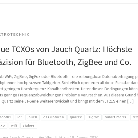
KTROTECHNIK
ue TCXOs von Jauch Quartz: Höchste
äzision für Bluetooth, ZigBee und Co.
ob WiFi, ZigBee, SigFox oder Bluetooth – die reibungslose Datenübertragung p
igt einen hochpräzisen Taktgeber. Schließlich operieren all diese Funkstandar
rst geringen Hochfrequenz-Kanalbandbreiten. Unter diesen Bedingungen kön
its geringe Frequenzabweichungen Probleme verursachen. Aus diesem Grund 
 Quartz seine JT-Serie weiterentwickelt und bringt mit dem JT21S einen […]
etooth?
iot
jauch
oszillatoren
quarze
sigfox
smart meter
tc
cxo
wifi
zigbee
Firma Jauch Quartz
Veröffentlicht am
19. August 2020