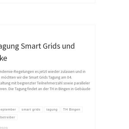
tagung Smart Grids und
rke
Pandemie-Regelungen es jetzt wieder zulassen und in
, möchten wir die Smart Grids Tagung am 04.
ltung mit begrenzter Teilnehmerzahl sowie paralleler
ren. Die Tagung findet an der TH in Bingen in Gebäude
september
smart grids
tagung
TH Bingen
zbetreiber
 2020