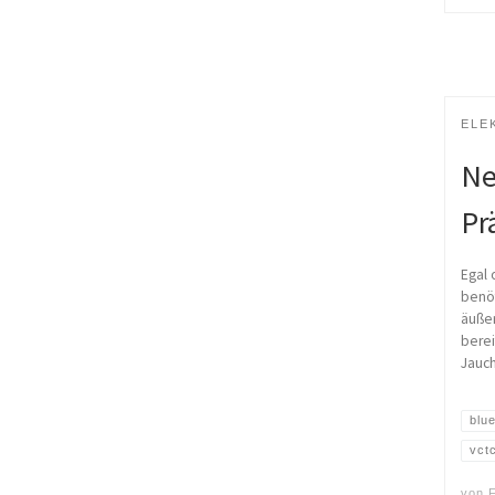
ELE
Ne
Pr
Egal 
benöt
äuße
bere
Jauch
blu
vct
von