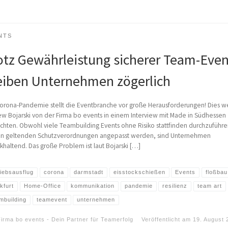
NTS
otz Gewährleistung sicherer Team-Even
eiben Unternehmen zögerlich
orona-Pandemie stellt die Eventbranche vor große Herausforderungen! Dies w
w Bojarski von der Firma bo events in einem Interview mit Made in Südhessen
chten. Obwohl viele Teambuilding Events ohne Risiko stattfinden durchzuführe
an geltenden Schutzverordnungen angepasst werden, sind Unternehmen
khaltend. Das große Problem ist laut Bojarski […]
riebsausflug
corona
darmstadt
eisstockschießen
Events
floßbau
kfurt
Home-Office
kommunikation
pandemie
resilienz
team art
mbuilding
teamevent
unternehmen
irma bo events - Dein Partner für Teamerfolg
Veröffentlicht am
19. August 