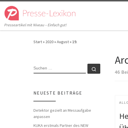
Zum Inhalt springen
Presseartikel mit Niveau – Einfach gut!
Start
»
2020
»
August
»
19.
Ar
SUCHE
Suchen …
46 Be
NEUESTE BEITRÄGE
ALL
Detektor gezielt an Messaufgabe
He
anpassen
KUKA erstmals Partner des NEW