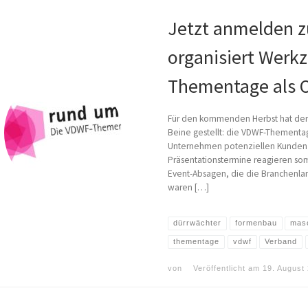
Jetzt anmelden 
organisiert Werk
Thementage als O
Für den kommenden Herbst hat der 
Beine gestellt: die VDWF-Thement
Unternehmen potenziellen Kunden un
Präsentationstermine reagieren so
Event-Absagen, die die Branchenlan
waren […]
dürrwächter
formenbau
mas
thementage
vdwf
Verband
von
Veröffentlicht am
19. August