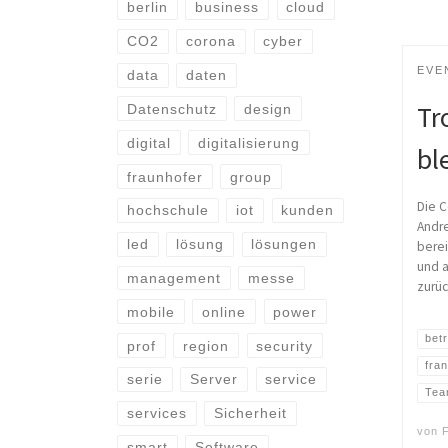
berlin
business
cloud
CO2
corona
cyber
EVE
data
daten
Tr
Datenschutz
design
digital
digitalisierung
bl
fraunhofer
group
Die C
hochschule
iot
kunden
Andre
led
lösung
lösungen
berei
und 
management
messe
zurüc
mobile
online
power
bet
prof
region
security
fran
serie
Server
service
Tea
services
Sicherheit
von
F
smart
Software