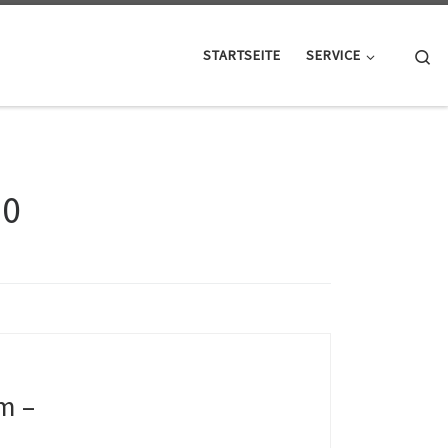
Se
STARTSEITE
SERVICE
20
m –