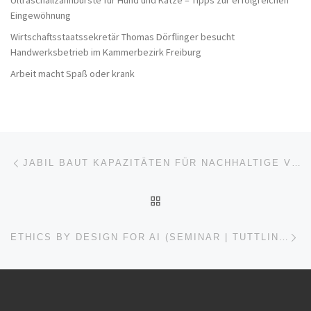
Eingewöhnung
Wirtschaftsstaatssekretär Thomas Dörflinger besucht
Handwerksbetrieb im Kammerbezirk Freiburg
Arbeit macht Spaß oder krank
Beitragsnavigation
Vorheriger Beitrag
JABIL BAUT KAPAZITÄTEN FÜR NACHHALTIGE VERPACKUNGEN MIT DEM KAUF VON ECOLOGIC BRANDS™ AUS
ZURÜCK ZUR BEITRAGSL
Nä
ETHICS BY DESIGN FOR AI (SEMINAR | TUTTLINGEN)