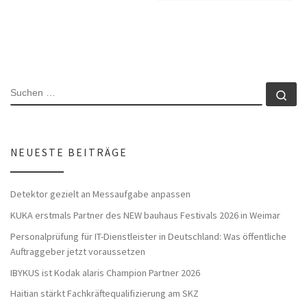
SUCHE
Su
NEUESTE BEITRÄGE
Detektor gezielt an Messaufgabe anpassen
KUKA erstmals Partner des NEW bauhaus Festivals 2026 in Weimar
Personalprüfung für IT-Dienstleister in Deutschland: Was öffentliche
Auftraggeber jetzt voraussetzen
IBYKUS ist Kodak alaris Champion Partner 2026
Haitian stärkt Fachkräftequalifizierung am SKZ