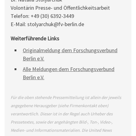
Volontärin Presse- und Öffentlichkeitsarbeit
Telefon: +49 (30) 6392-3449
E-Mail: stolyarchuk@fv-berlin.de
Weiterführende Links
Originalmeldung dem Forschungsverbund
Berlin e.V.
Alle Meldungen dem Forschungsverbund
Berlin e.V.
Für die oben stehende Pressemitteilung ist allein der jeweils
angegebene Herausgeber (siehe Firmenkontakt oben)
verantwortlich. Dieser ist in der Regel auch Urheber des
Pressetextes, sowie der angehängten Bild-, Ton-, Video-,
Medien- und Informationsmaterialien. Die United News