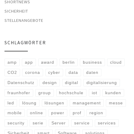
SHORTNEWS
SICHERHEIT
STELLENANGEBOTE
SCHLAGWÖRTER
amp
app
award
berlin
business
cloud
CO2
corona
cyber
data
daten
Datenschutz
design
digital
digitalisierung
fraunhofer
group
hochschule
iot
kunden
led
lösung
lösungen
management
messe
mobile
online
power
prof
region
security
serie
Server
service
services
Sicherheit
smart
Software
solutions