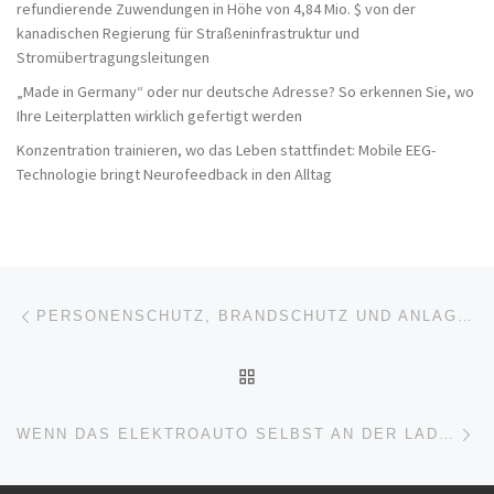
refundierende Zuwendungen in Höhe von 4,84 Mio. $ von der
kanadischen Regierung für Straßeninfrastruktur und
Stromübertragungsleitungen
„Made in Germany“ oder nur deutsche Adresse? So erkennen Sie, wo
Ihre Leiterplatten wirklich gefertigt werden
Konzentration trainieren, wo das Leben stattfindet: Mobile EEG-
Technologie bringt Neurofeedback in den Alltag
Beitragsnavigation
Vorheriger Beitrag
PERSONENSCHUTZ, BRANDSCHUTZ UND ANLAGENSCHUTZ
ZURÜCK ZUR BEITRAGSL
Nä
WENN DAS ELEKTROAUTO SELBST AN DER LADESÄULE BEZAHLT