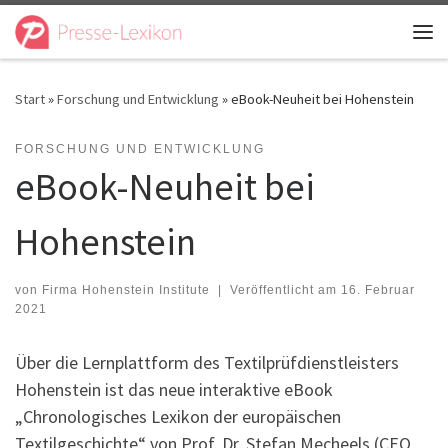
Zum Inhalt springen
Me
Start
»
Forschung und Entwicklung
»
eBook-Neuheit bei Hohenstein
FORSCHUNG UND ENTWICKLUNG
eBook-Neuheit bei
Hohenstein
von
Firma Hohenstein Institute
|
Veröffentlicht am
16. Februar
2021
Über die Lernplattform des Textilprüfdienstleisters
Hohenstein ist das neue interaktive eBook
„Chronologisches Lexikon der europäischen
Textilgeschichte“ von Prof. Dr. Stefan Mecheels (CEO