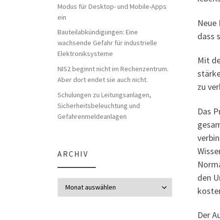
Modus für Desktop- und Mobile-Apps
ein
Neue 
Bauteilabkündigungen: Eine
dass s
wachsende Gefahr für industrielle
Elektroniksysteme
Mit d
NIS2 beginnt nicht im Rechenzentrum.
stärk
Aber dort endet sie auch nicht.
zu ver
Schulungen zu Leitungsanlagen,
Sicherheitsbeleuchtung und
Das P
Gefahrenmeldeanlagen
gesam
verbi
Wisse
ARCHIV
Norma
den U
Archiv
koste
Der Au