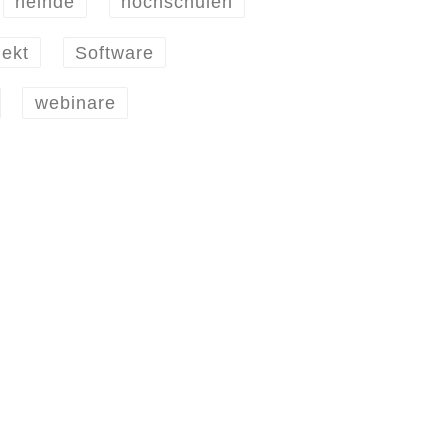
heinde
hochschulen
jekt
Software
webinare