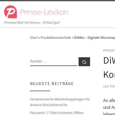
Zum Inhalt springen
Presseartikel mit Niveau – Einfach gut!
Start
»
Produktionstechnik
»
DiWiKu – Digitale Wissens
PROD
Di
SUCHE
Suchen …
Ko
NEUESTE BEITRÄGE
von
Fi
Variantenreiche Miniaturkupplungen für
An all
diverse Einsatzbereiche
und A
Passwork 7.7 führt sicheren Offline-
lebens