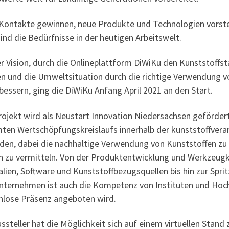
Kontakte gewinnen, neue Produkte und Technologien vorstel
ind die Bedürfnisse in der heutigen Arbeitswelt.
er Vision, durch die Onlineplattform DiWiKu den Kunststoff
en und die Umweltsituation durch die richtige Verwendung 
bessern, ging die DiWiKu Anfang April 2021 an den Start.
rojekt wird als Neustart Innovation Niedersachsen geförder
ten Wertschöpfungskreislaufs innerhalb der kunststoffvera
nden, dabei die nachhaltige Verwendung von Kunststoffen zu 
n zu vermitteln. Von der Produktentwicklung und Werkzeug
lien, Software und Kunststoffbezugsquellen bis hin zur Spr
nternehmen ist auch die Kompetenz von Instituten und Hoch
nlose Präsenz angeboten wird.
ssteller hat die Möglichkeit sich auf einem virtuellen Stan