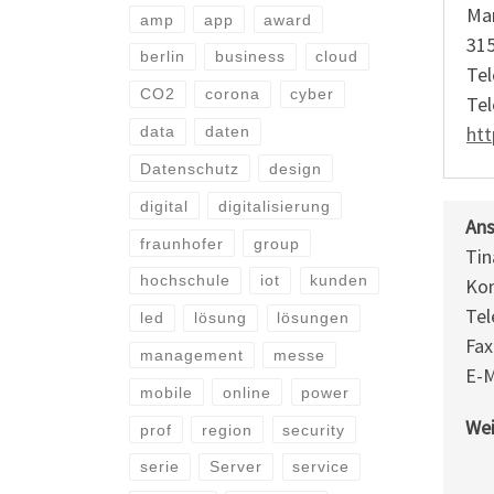
Mar
amp
app
award
31
berlin
business
cloud
Tel
CO2
corona
cyber
Tel
htt
data
daten
Datenschutz
design
digital
digitalisierung
Ans
fraunhofer
group
Tin
hochschule
iot
kunden
Ko
Tel
led
lösung
lösungen
Fax
management
messe
E-M
mobile
online
power
Wei
prof
region
security
serie
Server
service