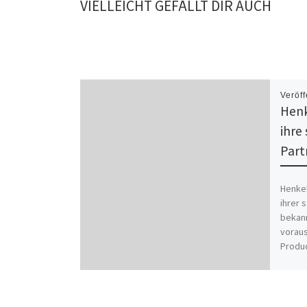
VIELLEICHT GEFÄLLT DIR AUCH
Veröff
Henk
ihre
Part
Henke
ihrer 
bekann
voraus
Produc