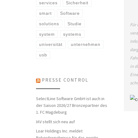
services
Sicherheit
smart
Software
solutions
Studie
Für 
vera
system
systems
Info
universität
unternehmen
darg
usb
Fahr
in d
Eine
PRESSE CONTROL
schr
SelectLine Software GmbH ist auch in
der Saison 2026/27 Bronzepartner des
1. FC Magdeburg
IAV stellt sich neu auf
Loar Holdings Inc. meldet
Rekordergebnisse für das zweite