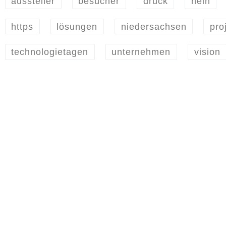
aussteller
besucher
druck
hein
https
lösungen
niedersachsen
pro
technologietagen
unternehmen
vision