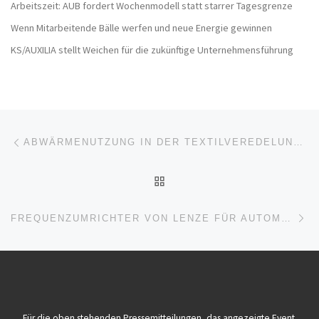
Arbeitszeit: AUB fordert Wochenmodell statt starrer Tagesgrenze
Wenn Mitarbeitende Bälle werfen und neue Energie gewinnen
KS/AUXILIA stellt Weichen für die zukünftige Unternehmensführung
Beitragsnavigation
Vorheriger Beitrag
ABWÄRMENUTZUNG IN DER TEXTILVEREDELUNG SENKT PROZESSENERGIEEINSATZ
ZURÜCK ZUR BEITRAGSL
Nä
FREQUENZUMRICHTER VON LENZE FÜR AUTOMATISIERUNGSLÖSUNGEN
Für die oben stehenden Pressemitteilungen, das angezeigte Event