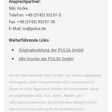
Ansprechpartner:
Nils Vocke
Telefon: +49 (5743) 93197-0
Fax: +49 (5743) 93197-50
E-Mail: nv@pulsa.de
Weiterführende Links
Originalmeldung der PULSA GmbH
Alle Stories der PULSA GmbH
Für die oben stehende Story ist allein der jeweils angegebene
Herausgeber (siehe Firmenkontakt oben) verantwortlich.
Dieser ist in der Regel auch Urheber des Pressetextes, sowie
der angehängten Bild-, Ton-, Video-, Medien- und
Informationsmaterialien. Die United News Network GmbH
übernimmt keine Haftung für die Korrektheit oder