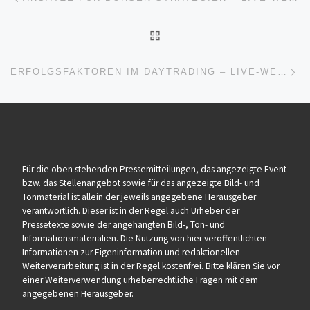
ZURÜCK ZUR BEITRAGSL
Nä
ERFOLGSFAKTOREN IM DAYTRADING – LIVE-WEBINAR IM OKTOBER 2021 (WEBINAR | ONLINE)
Für die oben stehenden Pressemitteilungen, das angezeigte Event
bzw. das Stellenangebot sowie für das angezeigte Bild- und
Tonmaterial ist allein der jeweils angegebene Herausgeber
verantwortlich. Dieser ist in der Regel auch Urheber der
Pressetexte sowie der angehängten Bild-, Ton- und
Informationsmaterialien. Die Nutzung von hier veröffentlichten
Informationen zur Eigeninformation und redaktionellen
Weiterverarbeitung ist in der Regel kostenfrei. Bitte klären Sie vor
einer Weiterverwendung urheberrechtliche Fragen mit dem
angegebenen Herausgeber.