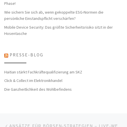
Phase!
Wie sichern Sie sich ab, wenn gekoppelte ESG-Normen die
persönliche Einstandspflicht verschärfen?
Mobile Device Security: Das größte Sicherheitsrisiko sitzt in der
Hosentasche
PRESSE-BLOG
Haitian stärkt Fachkräftequalifizierung am SKZ
Click & Collect im Elektronikhandel
Die Ganzheitlichkeit des Wohlbefindens
Beitragsnavigation
Vorheriger Beitrag
ANSÄTZE FÜR BÖRSEN-STRATEGIEN – LIVE-WEBINAR IM OKTOBER 2021 (WEBINAR | ONLINE)