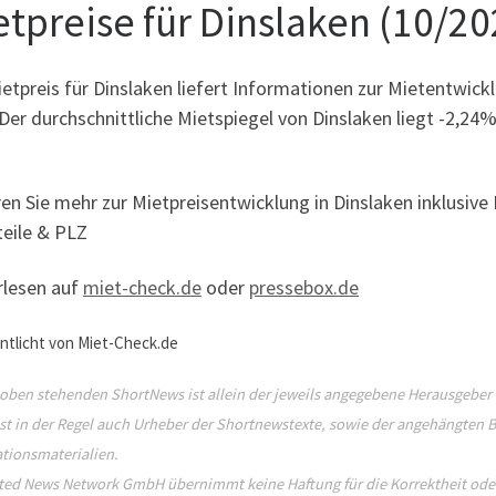
etpreise für Dinslaken (10/20
etpreis für Dinslaken liefert Informationen zur Mietentwick
Der durchschnittliche Mietspiegel von Dinslaken liegt -2,24
ren Sie mehr zur Mietpreisentwicklung in Dinslaken inklusi
teile & PLZ
rlesen auf
miet-check.de
oder
pressebox.de
ntlicht von Miet-Check.de
 oben stehenden ShortNews ist allein der jeweils angegebene Herausgeber 
ist in der Regel auch Urheber der Shortnewstexte, sowie der angehängten Bi
tionsmaterialien.
ted News Network GmbH übernimmt keine Haftung für die Korrektheit oder 