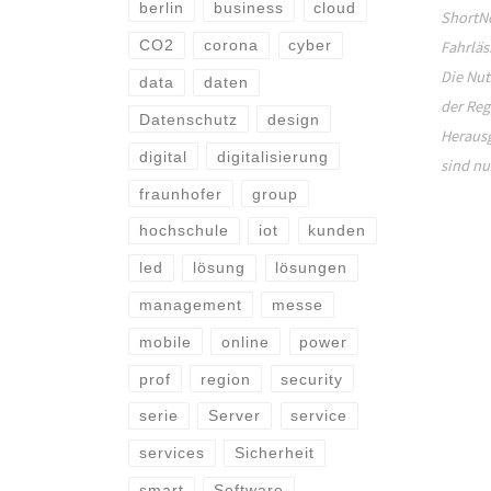
berlin
business
cloud
ShortNe
CO2
corona
cyber
Fahrläs
Die Nut
data
daten
der Reg
Datenschutz
design
Herausg
digital
digitalisierung
sind nu
fraunhofer
group
hochschule
iot
kunden
led
lösung
lösungen
management
messe
mobile
online
power
prof
region
security
serie
Server
service
services
Sicherheit
smart
Software