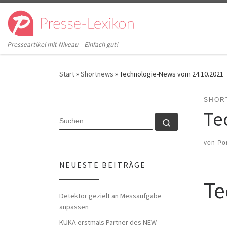
Zum Inhalt springen
Presseartikel mit Niveau – Einfach gut!
Start
»
Shortnews
»
Technologie-News vom 24.10.2021
SHOR
Te
SUCHE
Suchen …
von
Po
NEUESTE BEITRÄGE
Te
Detektor gezielt an Messaufgabe
anpassen
KUKA erstmals Partner des NEW