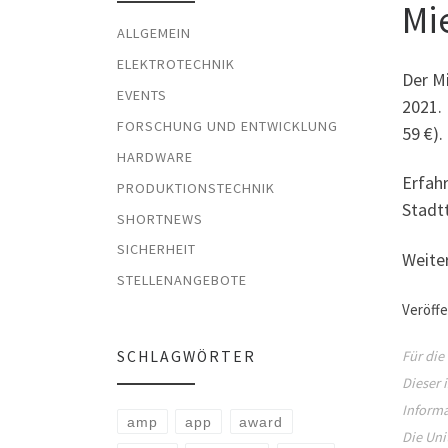
Mi
ALLGEMEIN
ELEKTROTECHNIK
Der Mi
EVENTS
2021. 
FORSCHUNG UND ENTWICKLUNG
59 €).
HARDWARE
Erfah
PRODUKTIONSTECHNIK
Stadt
SHORTNEWS
SICHERHEIT
Weite
STELLENANGEBOTE
Veröffe
SCHLAGWÖRTER
Für die
Dieser 
Informa
amp
app
award
Die Uni