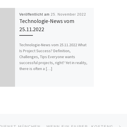
Veröffentlicht am
25. November 2022
Technologie-News vom
25.11.2022
Technologie-News vom 25.11.2022 What
Is Project Success? Definition,
Challenges, Tips Everyone wants
successful projects, right? Yet in reality,
there is often a […]
Nä
ISTE
SCHLÜSSELDIENST MÜNCHEN – WENN EIN FAIRER, KOSTENGÜNSTIGER UND PROFESSIONELLER SCHLÜSSELDIENST GEBRAUCHT WIRD