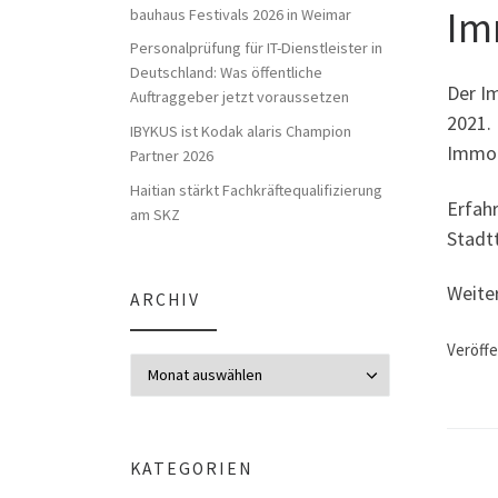
Im
bauhaus Festivals 2026 in Weimar
Personalprüfung für IT-Dienstleister in
Deutschland: Was öffentliche
Der Im
Auftraggeber jetzt voraussetzen
2021. 
IBYKUS ist Kodak alaris Champion
Immob
Partner 2026
Haitian stärkt Fachkräftequalifizierung
Erfah
am SKZ
Stadt
Weite
ARCHIV
Veröffe
Archiv
KATEGORIEN