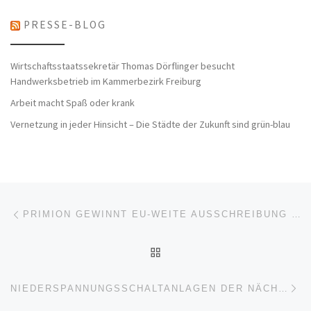
PRESSE-BLOG
Wirtschaftsstaatssekretär Thomas Dörflinger besucht
Handwerksbetrieb im Kammerbezirk Freiburg
Arbeit macht Spaß oder krank
Vernetzung in jeder Hinsicht – Die Städte der Zukunft sind grün-blau
Beitragsnavigation
Vorheriger Beitrag
PRIMION GEWINNT EU-WEITE AUSSCHREIBUNG FÜR TERMINAL 3 AM FRANKFURTER FLUGHAFEN
ZURÜCK ZUR BEITRAGSL
Nä
NIEDERSPANNUNGSSCHALTANLAGEN DER NÄCHSTEN GENERATION: UPDATE FÜR DIE OKKEN-BAUREIHE VON SCHNEIDER ELECTRIC