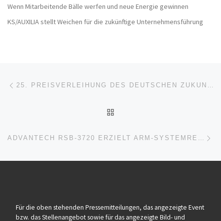
Wenn Mitarbeitende Bälle werfen und neue Energie gewinnen
KS/AUXILIA stellt Weichen für die zukünftige Unternehmensführung
Beitragsnavigation
Vorheriger Beitrag
25. PREISVERLEIHUNG DES DEUTSCHEN ZUKUNFTSPREISES AM 17. NOVEMBER IN BERLIN
ZURÜCK ZUR BEITRAGSL
Nä
ADVANTECH RSB-3720 ERZIELT ARM-SYSTEMREADY-IR-ZERTIFIZIERUNG MIT I.MX-8M-PLUS-PROZESSOR
Für die oben stehenden Pressemitteilungen, das angezeigte Event
bzw. das Stellenangebot sowie für das angezeigte Bild- und