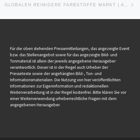
GLOBALEN REINIGERE FARBSTOFFE MARKT | ANALYSE UMSATZ PREIS PROGNOSE DER BRANCHENANTEILSWACHSTUMSRATE BIS 2031
Für die oben stehenden Pressemitteilungen, das angezeigte Event
bzw. das Stellenangebot sowie für das angezeigte Bild- und
Tonmaterial ist allein der jeweils angegebene Herausgeber
verantwortlich. Dieser ist in der Regel auch Urheber der
Pressetexte sowie der angehängten Bild-, Ton- und
Informationsmaterialien. Die Nutzung von hier veröffentlichten
Informationen zur Eigeninformation und redaktionellen
Weiterverarbeitung ist in der Regel kostenfrei. Bitte klären Sie vor
einer Weiterverwendung urheberrechtliche Fragen mit dem
angegebenen Herausgeber.