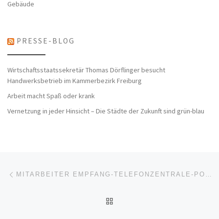
Gebäude
PRESSE-BLOG
Wirtschaftsstaatssekretär Thomas Dörflinger besucht
Handwerksbetrieb im Kammerbezirk Freiburg
Arbeit macht Spaß oder krank
Vernetzung in jeder Hinsicht – Die Städte der Zukunft sind grün-blau
Beitragsnavigation
Vorheriger Beitrag
MITARBEITER EMPFANG-TELEFONZENTRALE-POSTSTELLE (M/W/D) (VOLLZEIT | MÜNCHEN)
ZURÜCK ZUR BEITRAGSL
Nä