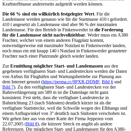
Kraftstoffmasse andererseits aufgeteilt werden können.
Die 66 % sind ein willkürlich festgelegter Wert
. Für die
Landemasse werden genauso wie für die Startmasse 410 t gefordert.
410 t angesetzt als Landemasse sind aber 96 % der maximalen
Landemasse. Für den Betrieb in Finkenwerder ist
die Forderung
für die Landemasse nicht nachvollziehbar
. Weder muss ein A380
Frachter, welcher von einem anderen Flugplatz kommt,
notwendigerweise mit maximaler Nutzlast in Finkenwerder landen,
noch muss ein mit knapp 140 t Nutzlast in Finkenwerder gestarteter
Frachter nach einer Platzrunde gleich wieder landen.
Zur
Ermittlung möglicher Start- und Landemassen
aus den
gegebenen verfügbaren Start- und Landestrecken werden die Daten
von Airbus für Flughäfen und Wartungsbetriebe zur Planung aus
dem Internet genutzt (
https://perma.cc/9PXR-DDMF
,
Bild 6
und
Bild 7
). Zu den verfügbaren Start- und Landestrecken vor der
Bahnverlängerung um 589 m ist die Datenlage nicht ganz
konsistent. Fest steht, dass die verfügbare Landestrecke in
Bahnrichtung 23 (nach Südosten) deutlich kürzer ist als die
verfügbare Startstrecke, weil die Schwelle wegen des Elbhangs und
einem Anflugwinkel von 3° deutlich nach Südosten verschoben ist.
Wir gehen hier aus von einer Karte der Firma Jeppesen vom
22.07.2005 (
Bild 8
), die kürzere Streck en angibt als andere
Referenzen. Die möglichen Start- und Landemassen für den A380-