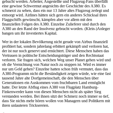
gebucht werden. Arbeiter, Angestellte und Flugzeug-Fans überfällt
eine gewisse Schwermut angesichts der Geschichte des A380. Es
schmerzt zu sehen, dass ein nur 13 Jahre altes Flugzeug zerlegt und
entsorgt wird. Airlines hätten sich gern ein anderes Schicksal ihres
Flaggschiffs gewünscht, kämpfen aber vor allem mit den
finanziellen Folgen des A380. Einzelne Zulieferer sind durch den
A380 an den Rand der Insolvenz gebracht worden. (Klein-)Anleger
bangen um ihr investiertes Kapital.
Wer in der lokalen Bevölkerung nicht gerade von Airbus finanziell
profitiert hat, sondern jahrelang erbittert gekämpft und verloren hat,
der ist nur noch genervt und ernüchtert. Diese Menschen haben das
Vertrauen in politische Entscheidungsträger und den Rechtsstaat
verloren. Sie fragen sich, welchen Weg unser Planet gehen wird und
ob die Vernichtung von Natur noch zu stoppen ist. Wird es immer
nur um Geld gehen? Einzelne hatten schon früh vermutet, dass das
A380-Programm nicht die Beständigkeit zeigen würde, wie eine fast
tausend Jahre alte Dorfgemeinschaft, die den Menschen über
Generationen ein Auskommen vom fruchtbaren Land ermöglicht
hatte. Der letzte Abflug eines A380 von Flugplatz Hamburg-
Finkenwerder kann von diesen Menschen nicht als später Sieg
verstanden werden. Bei ihnen sitzt der Schmerz noch immer so tief,
dass Sie nichts mehr hören wollen von Managern und Politikern mit
ihren unlauteren Tricksereien.