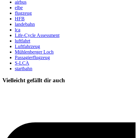
airbus
elbe
flugzeug
HFB
landebahn
lca
Life-Cycle Assessment
luftfahrt
Luftfahrzeug
Mühlenberger Loch
Passagierflugzeug
S-LCA
startbahn
Vielleicht gefällt dir auch