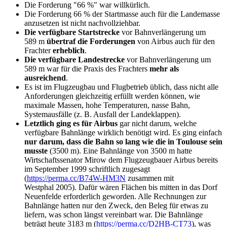
Die Forderung "66 %" war willkürlich.
Die Forderung 66 % der Startmasse auch für die Landemasse
anzusetzen ist nicht nachvollziehbar.
Die verfügbare Startstrecke
vor Bahnverlängerung um
589 m
übertraf die Forderungen
von Airbus auch für den
Frachter
erheblich
.
Die verfügbare Landestrecke
vor Bahnverlängerung um
589 m war für die Praxis des Frachters
mehr als
ausreichend
.
Es ist im Flugzeugbau und Flugbetrieb üblich, dass nicht alle
Anforderungen gleichzeitig erfüllt werden können, wie
maximale Massen, hohe Temperaturen, nasse Bahn,
Systemausfälle (z. B. Ausfall der Landeklappen).
Letztlich ging es für Airbus
gar nicht darum, welche
verfügbare Bahnlänge wirklich benötigt wird. Es ging einfach
nur darum, dass die Bahn so lang wie die in Toulouse sein
musste
(3500 m). Eine Bahnlänge von 3500 m hatte
Wirtschaftssenator Mirow dem Flugzeugbauer Airbus bereits
im September 1999 schriftlich zugesagt
(
https://perma.cc/B74W-HM3N
zusammen mit
Westphal 2005). Dafür wären Flächen bis mitten in das Dorf
Neuenfelde erforderlich geworden. Alle Rechnungen zur
Bahnlänge hatten nur den Zweck, den Beleg für etwas zu
liefern, was schon längst vereinbart war. Die Bahnlänge
beträgt heute 3183 m (
https://perma.cc/D2HB-CT73
), was