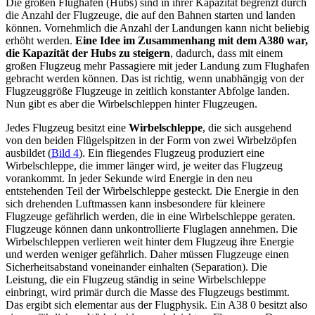
Die großen Flughäfen (Hubs) sind in ihrer Kapazität begrenzt durch
die Anzahl der Flugzeuge, die auf den Bahnen starten und landen
können. Vornehmlich die Anzahl der Landungen kann nicht beliebig
erhöht werden.
Eine Idee im Zusammenhang mit dem A380 war,
die Kapazität der Hubs zu steigern
, dadurch, dass mit einem
großen Flugzeug mehr Passagiere mit jeder Landung zum Flughafen
gebracht werden können. Das ist richtig, wenn unabhängig von der
Flugzeuggröße Flugzeuge in zeitlich konstanter Abfolge landen.
Nun gibt es aber die Wirbelschleppen hinter Flugzeugen.
Jedes Flugzeug besitzt eine
Wirbelschleppe
, die sich ausgehend
von den beiden Flügelspitzen in der Form von zwei Wirbelzöpfen
ausbildet (
Bild 4
). Ein fliegendes Flugzeug produziert eine
Wirbelschleppe, die immer länger wird, je weiter das Flugzeug
vorankommt. In jeder Sekunde wird Energie in den neu
entstehenden Teil der Wirbelschleppe gesteckt. Die Energie in den
sich drehenden Luftmassen kann insbesondere für kleinere
Flugzeuge gefährlich werden, die in eine Wirbelschleppe geraten.
Flugzeuge können dann unkontrollierte Fluglagen annehmen. Die
Wirbelschleppen verlieren weit hinter dem Flugzeug ihre Energie
und werden weniger gefährlich. Daher müssen Flugzeuge einen
Sicherheitsabstand voneinander einhalten (Separation). Die
Leistung, die ein Flugzeug ständig in seine Wirbelschleppe
einbringt, wird primär durch die Masse des Flugzeugs bestimmt.
Das ergibt sich elementar aus der Flugphysik. Ein A38 0 besitzt also