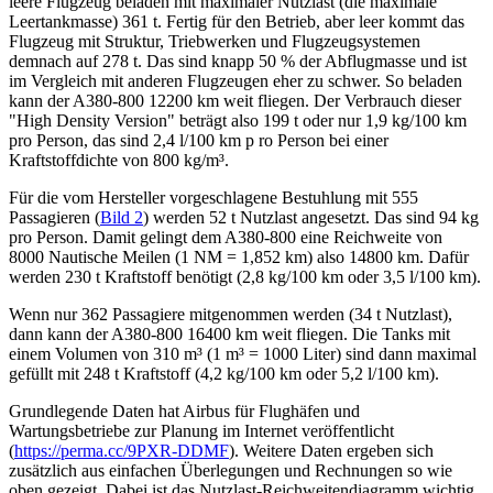
leere Flugzeug beladen mit maximaler Nutzlast (die maximale
Leertankmasse) 361 t. Fertig für den Betrieb, aber leer kommt das
Flugzeug mit Struktur, Triebwerken und Flugzeugsystemen
demnach auf 278 t. Das sind knapp 50 % der Abflugmasse und ist
im Vergleich mit anderen Flugzeugen eher zu schwer. So beladen
kann der A380-800 12200 km weit fliegen. Der Verbrauch dieser
"High Density Version" beträgt also 199 t oder nur 1,9 kg/100 km
pro Person, das sind 2,4 l/100 km p ro Person bei einer
Kraftstoffdichte von 800 kg/m³.
Für die vom Hersteller vorgeschlagene Bestuhlung mit 555
Passagieren (
Bild 2
) werden 52 t Nutzlast angesetzt. Das sind 94 kg
pro Person. Damit gelingt dem A380-800 eine Reichweite von
8000 Nautische Meilen (1 NM = 1,852 km) also 14800 km. Dafür
werden 230 t Kraftstoff benötigt (2,8 kg/100 km oder 3,5 l/100 km).
Wenn nur 362 Passagiere mitgenommen werden (34 t Nutzlast),
dann kann der A380-800 16400 km weit fliegen. Die Tanks mit
einem Volumen von 310 m³ (1 m³ = 1000 Liter) sind dann maximal
gefüllt mit 248 t Kraftstoff (4,2 kg/100 km oder 5,2 l/100 km).
Grundlegende Daten hat Airbus für Flughäfen und
Wartungsbetriebe zur Planung im Internet veröffentlicht
(
https://perma.cc/9PXR-DDMF
). Weitere Daten ergeben sich
zusätzlich aus einfachen Überlegungen und Rechnungen so wie
oben gezeigt. Dabei ist das Nutzlast-Reichweitendiagramm wichtig