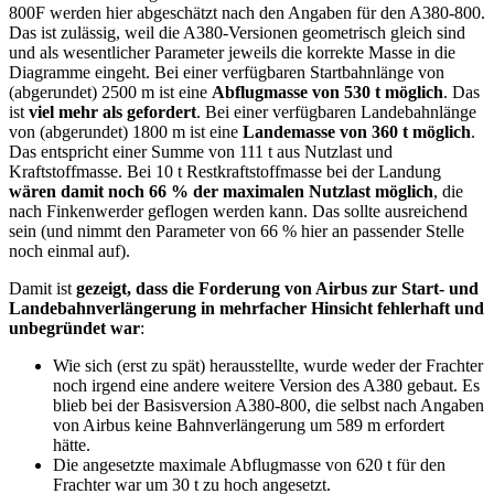
800F werden hier abgeschätzt nach den Angaben für den A380-800.
Das ist zulässig, weil die A380-Versionen geometrisch gleich sind
und als wesentlicher Parameter jeweils die korrekte Masse in die
Diagramme eingeht. Bei einer verfügbaren Startbahnlänge von
(abgerundet) 2500 m ist eine
Abflugmasse von 530 t möglich
. Das
ist
viel mehr als gefordert
. Bei einer verfügbaren Landebahnlänge
von (abgerundet) 1800 m ist eine
Landemasse von 360 t möglich
.
Das entspricht einer Summe von 111 t aus Nutzlast und
Kraftstoffmasse. Bei 10 t Restkraftstoffmasse bei der Landung
wären damit noch 66 % der maximalen Nutzlast möglich
, die
nach Finkenwerder geflogen werden kann. Das sollte ausreichend
sein (und nimmt den Parameter von 66 % hier an passender Stelle
noch einmal auf).
Damit ist
gezeigt, dass die Forderung von Airbus zur Start- und
Landebahnverlängerung in mehrfacher Hinsicht fehlerhaft und
unbegründet war
:
Wie sich (erst zu spät) herausstellte, wurde weder der Frachter
noch irgend eine andere weitere Version des A380 gebaut. Es
blieb bei der Basisversion A380-800, die selbst nach Angaben
von Airbus keine Bahnverlängerung um 589 m erfordert
hätte.
Die angesetzte maximale Abflugmasse von 620 t für den
Frachter war um 30 t zu hoch angesetzt.