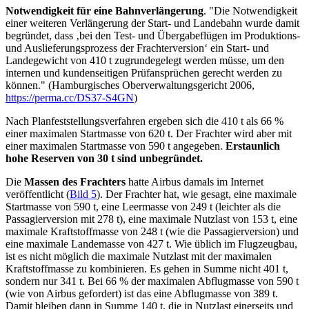
Notwendigkeit für eine Bahnverlängerung
. "Die Notwendigkeit
einer weiteren Verlängerung der Start- und Landebahn wurde damit
begründet, dass ‚bei den Test- und Übergabeflügen im Produktions-
und Auslieferungsprozess der Frachterversion‘ ein Start- und
Landegewicht von 410 t zugrundegelegt werden müsse, um den
internen und kundenseitigen Prüfansprüchen gerecht werden zu
können." (Hamburgisches Oberverwaltungsgericht 2006,
https://perma.cc/DS37-S4GN
)
Nach Planfeststellungsverfahren ergeben sich die 410 t als 66 %
einer maximalen Startmasse von 620 t. Der Frachter wird aber mit
einer maximalen Startmasse von 590 t angegeben.
Erstaunlich
hohe Reserven von 30 t sind unbegründet.
Die
Massen des Frachters
hatte Airbus damals im Internet
veröffentlicht (
Bild 5
). Der Frachter hat, wie gesagt, eine maximale
Startmasse von 590 t, eine Leermasse von 249 t (leichter als die
Passagierversion mit 278 t), eine maximale Nutzlast von 153 t, eine
maximale Kraftstoffmasse von 248 t (wie die Passagierversion) und
eine maximale Landemasse von 427 t. Wie üblich im Flugzeugbau,
ist es nicht möglich die maximale Nutzlast mit der maximalen
Kraftstoffmasse zu kombinieren. Es gehen in Summe nicht 401 t,
sondern nur 341 t. Bei 66 % der maximalen Abflugmasse von 590 t
(wie von Airbus gefordert) ist das eine Abflugmasse von 389 t.
Damit bleiben dann in Summe 140 t, die in Nutzlast einerseits und