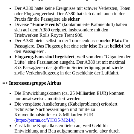
Der A380 hatte keine Ereignisse mit schwer Verletzten, Toten
oder Flugzeugverlust. Der A380 hat sich damit auch in der
Praxis für die Passagiere als
sicher
Diverse "
Fume Events
" (kontaminierte Kabinenluft) haben
sich auf dem A380 ereignet, insbesondere mit den
Triebwerken Rolls Royce Trent 900.
Der A380 bietet selbst in der Touristenklasse
mehr Platz
für
Passagiere. Das Flugzeug hat eine sehr
leise
Es ist
beliebt
bei
den Passagieren.
Flugzeug-Fans sind begeistert
, weil von dem "Giganten der
Lüfte" eine Faszination ausgeht. Der A380 ist mit maximal
853 Passagieren das größte in Serienfertigung produzierte
zivile Verkehrsflugzeug in der Geschichte der Luftfahrt.
=> Interessensgruppe Airbus
Die Entwicklungskosten (ca. 25 Milliarden EUR) konnten
nur ansatzweise amortisiert werden.
Die verspätete Auslieferung (Kabelprobleme) erfordert
technische Nachbesserungen und führte zu
Konventionalstrafe: ca. 8 Milliarden EUR.
(
https://perma.cc/YHQ5-M24A
)
Zusätzliche Kapitalkosten fielen an, weil Geld für
Entwicklung und Bau aufgenommen wurde, aber durch