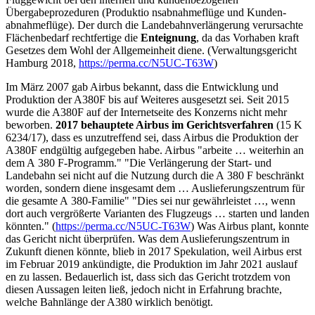
Übergabeprozeduren (Produktio nsabnahmeflüge und Kunden-
abnahmeflüge). Der durch die Landebahnverlängerung verursachte
Flächenbedarf rechtfertige die
Enteignung
, da das Vorhaben kraft
Gesetzes dem Wohl der Allgemeinheit diene. (Verwaltungsgericht
Hamburg 2018,
https://perma.cc/N5UC-T63W
)
Im März 2007 gab Airbus bekannt, dass die Entwicklung und
Produktion der A380F bis auf Weiteres ausgesetzt sei. Seit 2015
wurde die A380F auf der Internetseite des Konzerns nicht mehr
beworben.
2017 behauptete Airbus im Gerichtsverfahren
(15 K
6234/17), dass es unzutreffend sei, dass Airbus die Produktion der
A380F endgültig aufgegeben habe. Airbus "arbeite … weiterhin an
dem A 380 F-Programm." "Die Verlängerung der Start- und
Landebahn sei nicht auf die Nutzung durch die A 380 F beschränkt
worden, sondern diene insgesamt dem … Auslieferungszentrum für
die gesamte A 380-Familie" "Dies sei nur gewährleistet …, wenn
dort auch vergrößerte Varianten des Flugzeugs … starten und landen
könnten." (
https://perma.cc/N5UC-T63W
) Was Airbus plant, konnte
das Gericht nicht überprüfen. Was dem Auslieferungszentrum in
Zukunft dienen könnte, blieb in 2017 Spekulation, weil Airbus erst
im Februar 2019 ankündigte, die Produktion im Jahr 2021 auslauf
en zu lassen. Bedauerlich ist, dass sich das Gericht trotzdem von
diesen Aussagen leiten ließ, jedoch nicht in Erfahrung brachte,
welche Bahnlänge der A380 wirklich benötigt.