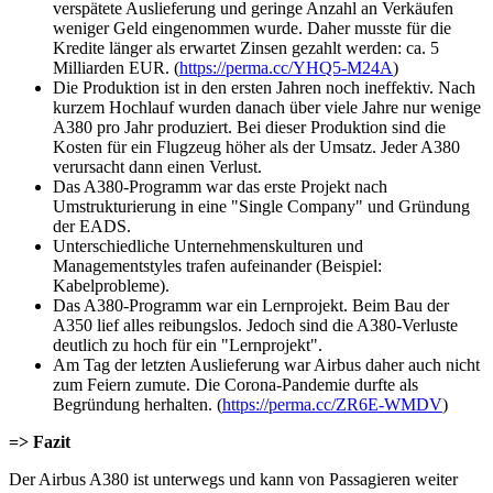
verspätete Auslieferung und geringe Anzahl an Verkäufen
weniger Geld eingenommen wurde. Daher musste für die
Kredite länger als erwartet Zinsen gezahlt werden: ca. 5
Milliarden EUR. (
https://perma.cc/YHQ5-M24A
)
Die Produktion ist in den ersten Jahren noch ineffektiv. Nach
kurzem Hochlauf wurden danach über viele Jahre nur wenige
A380 pro Jahr produziert. Bei dieser Produktion sind die
Kosten für ein Flugzeug höher als der Umsatz. Jeder A380
verursacht dann einen Verlust.
Das A380-Programm war das erste Projekt nach
Umstrukturierung in eine "Single Company" und Gründung
der EADS.
Unterschiedliche Unternehmenskulturen und
Managementstyles trafen aufeinander (Beispiel:
Kabelprobleme).
Das A380-Programm war ein Lernprojekt. Beim Bau der
A350 lief alles reibungslos. Jedoch sind die A380-Verluste
deutlich zu hoch für ein "Lernprojekt".
Am Tag der letzten Auslieferung war Airbus daher auch nicht
zum Feiern zumute. Die Corona-Pandemie durfte als
Begründung herhalten. (
https://perma.cc/ZR6E-WMDV
)
=> Fazit
Der Airbus A380 ist unterwegs und kann von Passagieren weiter