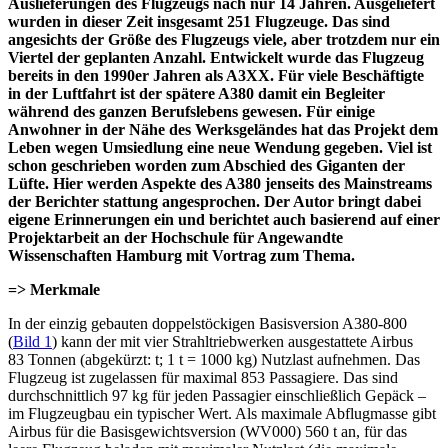
Auslieferungen des Flugzeugs nach nur 14 Jahren. Ausgeliefert
wurden in dieser Zeit insgesamt 251 Flugzeuge. Das sind
angesichts der Größe des Flugzeugs viele, aber trotzdem nur ein
Viertel der geplanten Anzahl. Entwickelt wurde das Flugzeug
bereits in den 1990er Jahren als A3XX. Für viele Beschäftigte
in der Luftfahrt ist der spätere A380 damit ein Begleiter
während des ganzen Berufslebens gewesen. Für einige
Anwohner in der Nähe des Werksgeländes hat das Projekt dem
Leben wegen Umsiedlung eine neue Wendung gegeben. Viel ist
schon geschrieben worden zum Abschied des Giganten der
Lüfte. Hier werden Aspekte des A380 jenseits des Mainstreams
der Berichter stattung angesprochen. Der Autor bringt dabei
eigene Erinnerungen ein und berichtet auch basierend auf einer
Projektarbeit an der Hochschule für Angewandte
Wissenschaften Hamburg mit Vortrag zum Thema.
=> Merkmale
In der einzig gebauten doppelstöckigen Basisversion A380-800
(
Bild 1
) kann der mit vier Strahltriebwerken ausgestattete Airbus
83 Tonnen (abgekürzt: t; 1 t = 1000 kg) Nutzlast aufnehmen. Das
Flugzeug ist zugelassen für maximal 853 Passagiere. Das sind
durchschnittlich 97 kg für jeden Passagier einschließlich Gepäck –
im Flugzeugbau ein typischer Wert. Als maximale Abflugmasse gibt
Airbus für die Basisgewichtsversion (WV000) 560 t an, für das