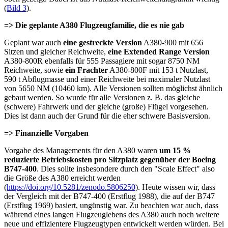
(
Bild 3
).
=> Die geplante A380 Flugzeugfamilie, die es nie gab
Geplant war auch
eine gestreckte Version
A380-900 mit 656
Sitzen und gleicher Reichweite,
eine Extended Range Version
A380-800R ebenfalls für 555 Passagiere mit sogar 8750 NM
Reichweite, sowie
ein Frachter
A380-800F mit 153 t Nutzlast,
590 t Abflugmasse und einer Reichweite bei maximaler Nutzlast
von 5650 NM (10460 km). Alle Versionen sollten möglichst ähnlich
gebaut werden. So wurde für alle Versionen z. B. das gleiche
(schwere) Fahrwerk und der gleiche (große) Flügel vorgesehen.
Dies ist dann auch der Grund für die eher schwere Basisversion.
=> Finanzielle Vorgaben
Vorgabe des Managements für den A380 waren
um 15 %
reduzierte Betriebskosten pro Sitzplatz gegenüber der Boeing
B747-400
. Dies sollte insbesondere durch den "Scale Effect" also
die Größe des A380 erreicht werden
(
https://doi.org/10.5281/zenodo.5806250
). Heute wissen wir, dass
der Vergleich mit der B747-400 (Erstflug 1988), die auf der B747
(Erstflug 1969) basiert, ungünstig war. Zu beachten war auch, dass
während eines langen Flugzeuglebens des A380 auch noch weitere
neue und effizientere Flugzeugtypen entwickelt werden würden. Bei