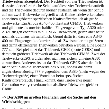
Triebwerken akzeptabel.
Der Nachteil von vier Triebwerken ist,
dass sich der erforderliche Schub auf diese vier Triebwerke aufteilt
und die Triebwerke dadurch kleiner ausfallen, als wenn der Schub
auf nur zwei Triebwerke aufgeteilt wird. Kleine Triebwerke haben
aber einen größeren spezifischen Kraftstoffverbrauch als große
Triebwerke. Ein Airbus A340-400 fliegt mit CFM56 Triebwerken
und gilt heute als unwirtschaftlich. Flugzeuge vom Typ A320 oder
A321 fliegen ebenfalls mit CFM56 Triebwerken, gelten aber heute
noch als durchaus wirtschaftlich. Grund dafür ist, dass eine A340-
400 mit Flugzeugen konkurriert, die als Zweistrahler mit größeren
und damit effizienteren Triebwerken betrieben werden. Eine Boeing
777 zum Beispiel nutzt das Triebwerk GE90 (heute GE9X) und
damit ein größeres T riebwerk als das Triebwerk CFM56. Zwei der
Triebwerke GE9X würden aber nicht ausreichen, um eine A380
anzutreiben. Andererseits hat das Triebwerk GE9X aber deutlich
mehr Schub als die Triebwerke des A380, sodass die damit
angetriebene Boeing 777-9 gegenüber dem A380 (allein wegen der
Triebwerksgröße) einen Vorteil hat beim spezifischen
Kraftstoffverbrauch. Hinzu kommt, dass Triebwerke neuer
Generation weniger verbrauchen als ältere Triebwerke gleicher
Größe.
=> Der A380 an großen Flughäfen und die Sache mit den
Wirbelschleppen