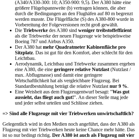
(A340/A330-300: 10; A350-900: 9,5). Der A380 hätte eine
größere Flügelspannweite (b) vertragen können, die aber
durch die Bedingungen an den Flughäfen auf 80 m begrenzt
werden musste. Die Flügelfläche (S) des A380-800 wurde in
Vorbereitung der Folgeversionen recht groß gewählt.
Die
Triebwerke
des A380 sind
weniger treibstoffeffizient
als die Triebwerke der neuen Flugzeuge wie beispielsweise
Boeing 787 und Airbus A350.
Der A380 hat
mehr Quadratmeter Kabinenfläche pro
Sitzplatz
. Das ist gut für den Komfort, aber schlecht für den
Leichtbau.
Aerodynamik, Leichtbau und Triebwerke zusammen ergeben
eine A380, die eine
geringere relative Nutzlast
(Nutzlast /
max. Abflugmasse) und damit eine geringere
Wirtschaftlichkeit hat als vergleichbare Flugzeug. Bei
Standardbestuhlung beträgt die relative Nutzlast
nur 9 %
.
Eine Weisheit aus dem Flugzeugentwurf besagt: "
Was gut
aussieht, das fliegt auch gut!
". An dieser Stelle mag jede
und jeder selbst urteilen und Schlüsse ziehen.
=> Sind alle Flugzeuge mit vier Triebwerken unwirtschaftlich?
Gelegentlich wird in den Medien noch angeführt, dass der A380 als
Flugzeug mit vier Triebwerken heute keine Chance mehr hätte. Das
ist so nur bedingt richtig.
Der A380 ist auch als Flugzeug mit vier