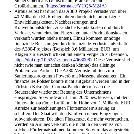
Steuerzahlern aus Deutschland, Frankreich und
Großbritannien. (
https://perma.cc/YHQ5-M24A
)
Airbus selbst hat durch das A380-Projekt Verluste von über
40 Milliarden EUR eingefahren durch nicht amortisierte
Entwicklungskosten, Nachbesserungen und
Konventionalstrafen, zusätzliche Kapitalkosten und durch
Verluste, wenn einzelne Flugzeuge unter Produktionskosten
verkauft wurden (siehe unten). Hinzu kommen unnötige
finanzielle Belastungen durch finanzielle Verluste außerhalb
des A380-Projektes (Beispiel: 3,6 Milliarden EUR, um
Klagen zur Bestechlichkeit mit einem Vergleich zu beenden,
https://doi.org/10.5281/zenodo.4068008
). Diese Verluste sind
nicht (wie man zunächst denken könnte) das alleinige
Problem von Airbus. Die A380-Verluste führten zum
Sanierungsprogramm Power8 mit Massenentlassungen. Ein
finanzielles Polster konnte nicht aufgebaut werden und in der
nächsten Krise (der Corona-Pandemie) müssen die
Steuerzahler wieder zur Rettung des Unternehmens
einspringen. So wurde am 3. Juni 2020 beschlossen, mit der
"Innovationsp rämie Luftfahrt" in Höhe von 1 Milliarde EUR
Anreize zur beschleunigten Flottenmodernisierung zu
schaffen. Der Staat will den Kauf von neuen Flugzeugen
subventionieren. Die alten Flugzeuge, die mehr verbrauchen,
werden an Airlines verkauft, die nicht in den Genuss von
solchen Fördermaßnahmen kommen. So wird das angestrebte