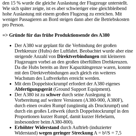
den 15 % wurde die gleiche Auslastung der Flugzeuge unterstellt.
Wie sich später zeigte, ist es aber schwieriger eine gleichbleibend
hohe Auslastung mit einem großen Flugzeug zu erreichen. Mit
weniger Passagieren an Bord steigen dann aber die Betriebskosten
pro Person.
=> Gründe für das frühe Produktionsende des A380
Der A380 war geplant für die Verbindung der großen
Drehkreuze (Hubs) der Luftfahrt. Beobachtet wurde aber eine
steigende Anzahl von
Direktverbindungen
mit kleineren
Flugzeugen vorbei an den großen überfüllten Drehkreuzen.
Da die Hubs bereits an ihrer Kapazitätsgrenze waren, konnte
mit den Direktverbindungen auch gleich ein weiteres
Wachstum des Luftverkehrs erreicht werden.
Mit dem Doppelstockrumpf erfordert der A380 eigenes
Abfertigungsgerät
(Ground Support Equipment).
Der A380 ist zu
schwer
durch seine Auslegung in
Vorbereitung auf weitere Versionen (A380-900, A380F),
durch einen ovalen Rumpf (ungünstig als Druckrumpf) und
durch ein großes Leitwerk (durch Doppelstockrumpf in den
Proportionen kurzer Rumpf, damit kurzer Hebelarm,
insbesondere beim A380-800).
Erhöhter Widerstand
durch Auftrieb (induzierter
Widerstand)
wegen geringer Streckung
A = b²/S = 7,5