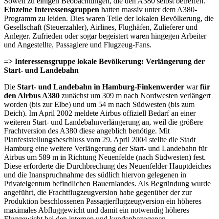
Soweit zu einigen Beobachtungen, die den A380 selbst betreffen.
Einzelne Interessensgruppen
hatten massiv unter dem A380-
Programm zu leiden. Dies waren Teile der lokalen Bevölkerung, die
Gesellschaft (Steuerzahler), Airlines, Flughäfen, Zulieferer und
Anleger. Zufrieden oder sogar begeistert waren hingegen Arbeiter
und Angestellte, Passagiere und Flugzeug-Fans.
=> Interessensgruppe lokale Bevölkerung: Verlängerung der
Start- und Landebahn
Die
Start- und Landebahn in Hamburg-Finkenwerder
war
für
den Airbus A380
zunächst um 309 m nach Nordwesten verlängert
worden (bis zur Elbe) und um 54 m nach Südwesten (bis zum
Deich). Im April 2002 meldete Airbus offiziell Bedarf an einer
weiteren Start- und Landebahnverlängerung an, weil die größere
Frachtversion des A380 diese angeblich benötige. Mit
Planfeststellungsbeschluss vom 29. April 2004 stellte die Stadt
Hamburg eine weitere Verlängerung der Start- und Landebahn für
Airbus um 589 m in Richtung Neuenfelde (nach Südwesten) fest.
Diese erforderte die Durchbrechung des Neuenfelder Hauptdeiches
und die Inanspruchnahme des südlich hiervon gelegenen in
Privateigentum befindlichen Bauernlandes. Als Begründung wurde
angeführt, die Frachtflugzeugversion habe gegenüber der zur
Produktion beschlossenen Passagierflugzeugversion ein höheres
maximales Abfluggewicht und damit ein notwendig höheres
Fluggewicht bei den internen und kundenbezogenen