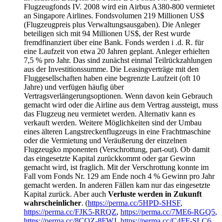
Flugzeugfonds IV. 2008 wird ein Airbus A380-800 vermietet
an Singapore Airlines. Fondsvolumen 219 Millionen US$
(Flugzeugpreis plus Verwaltungsausgaben). Die Anleger
beteiligen sich mit 94 Millionen US$, der Rest wurde
fremdfinanziert über eine Bank. Fonds werden i .d. R. für
eine Laufzeit von etwa 20 Jahren geplant. Anleger erhielten
7,5 % pro Jahr. Das sind zunächst einmal Teilrückzahlungen
aus der Investitionssumme. Die Leasingverträge mit den
Fluggesellschaften haben eine begrenzte Laufzeit (oft 10
Jahre) und verfügen häufig über
Vertragsverlängerungsoptionen. Wenn davon kein Gebrauch
gemacht wird oder die Airline aus dem Vertrag aussteigt, muss
das Flugzeug neu vermietet werden. Alternativ kann es
verkauft werden. Weitere Möglichkeiten sind der Umbau
eines älteren Langstreckenflugzeugs in eine Frachtmaschine
oder die Vermietung und Veräußerung der einzelnen
Flugzeugko mponenten (Verschrottung, part-out). Ob damit
das eingesetzte Kapital zurückkommt oder gar Gewinn
gemacht wird, ist fraglich. Mit der Verschrottung konnte im
Fall vom Fonds Nr. 129 am Ende noch 4 % Gewinn pro Jahr
gemacht werden. In anderen Fällen kam nur das eingesetzte
Kapital zurück. Aber auch
Verluste werden in Zukunft
wahrscheinlicher
. (
https://perma.cc/5HPD-SHSF
,
https://perma.cc/FJK5-RRQZ
,
https://perma.cc/7ME6-RGQ5
,
https://perma.cc/8CQZ-8FWJ
,
https://perma.cc/C4FF-SLC6
,