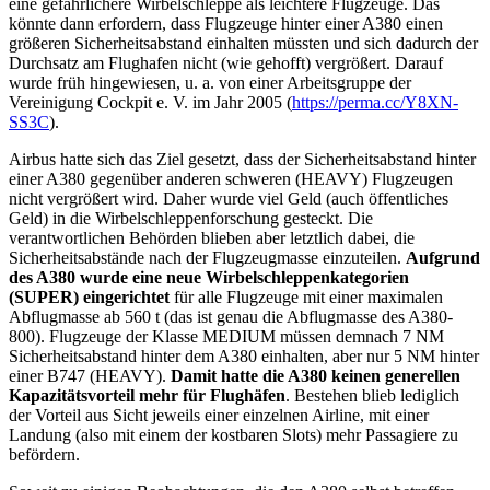
eine gefährlichere Wirbelschleppe als leichtere Flugzeuge. Das
könnte dann erfordern, dass Flugzeuge hinter einer A380 einen
größeren Sicherheitsabstand einhalten müssten und sich dadurch der
Durchsatz am Flughafen nicht (wie gehofft) vergrößert. Darauf
wurde früh hingewiesen, u. a. von einer Arbeitsgruppe der
Vereinigung Cockpit e. V. im Jahr 2005 (
https://perma.cc/Y8XN-
SS3C
).
Airbus hatte sich das Ziel gesetzt, dass der Sicherheitsabstand hinter
einer A380 gegenüber anderen schweren (HEAVY) Flugzeugen
nicht vergrößert wird. Daher wurde viel Geld (auch öffentliches
Geld) in die Wirbelschleppenforschung gesteckt. Die
verantwortlichen Behörden blieben aber letztlich dabei, die
Sicherheitsabstände nach der Flugzeugmasse einzuteilen.
Aufgrund
des A380 wurde eine neue Wirbelschleppenkategorien
(SUPER) eingerichtet
für alle Flugzeuge mit einer maximalen
Abflugmasse ab 560 t (das ist genau die Abflugmasse des A380-
800). Flugzeuge der Klasse MEDIUM müssen demnach 7 NM
Sicherheitsabstand hinter dem A380 einhalten, aber nur 5 NM hinter
einer B747 (HEAVY).
Damit hatte die A380 keinen generellen
Kapazitätsvorteil mehr für Flughäfen
. Bestehen blieb lediglich
der Vorteil aus Sicht jeweils einer einzelnen Airline, mit einer
Landung (also mit einem der kostbaren Slots) mehr Passagiere zu
befördern.