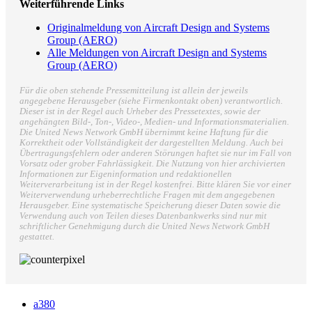
Weiterführende Links
Originalmeldung von Aircraft Design and Systems
Group (AERO)
Alle Meldungen von Aircraft Design and Systems
Group (AERO)
Für die oben stehende Pressemitteilung ist allein der jeweils
angegebene Herausgeber (siehe Firmenkontakt oben) verantwortlich.
Dieser ist in der Regel auch Urheber des Pressetextes, sowie der
angehängten Bild-, Ton-, Video-, Medien- und Informationsmaterialien.
Die United News Network GmbH übernimmt keine Haftung für die
Korrektheit oder Vollständigkeit der dargestellten Meldung. Auch bei
Übertragungsfehlern oder anderen Störungen haftet sie nur im Fall von
Vorsatz oder grober Fahrlässigkeit. Die Nutzung von hier archivierten
Informationen zur Eigeninformation und redaktionellen
Weiterverarbeitung ist in der Regel kostenfrei. Bitte klären Sie vor einer
Weiterverwendung urheberrechtliche Fragen mit dem angegebenen
Herausgeber. Eine systematische Speicherung dieser Daten sowie die
Verwendung auch von Teilen dieses Datenbankwerks sind nur mit
schriftlicher Genehmigung durch die United News Network GmbH
gestattet.
a380