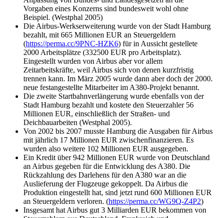
Vorgaben eines Konzerns sind bundesweit wohl ohne
Beispiel. (Westphal 2005)
Die Airbus-Werkserweiterung wurde von der Stadt Hamburg
bezahlt, mit 665 Millionen EUR an Steuergeldern
(
https://perma.cc/9PNC-HZK6
) für in Aussicht gestellete
2000 Arbeitsplätze (332500 EUR pro Arbeitsplatz).
Eingestellt wurden von Airbus aber vor allem
Zeitarbeitskräfte, weil Airbus sich von denen kurzfristig
trennen kann. Im März 2005 wurde dann aber doch der 2000.
neue festangestellte Mitarbeiter im A380-Projekt benannt.
Die zweite Startbahnverlängerung wurde ebenfalls von der
Stadt Hamburg bezahlt und kostete den Steuerzahler 56
Millionen EUR, einschließlich der Straßen- und
Deichbauarbeiten (Westphal 2005).
Von 2002 bis 2007 musste Hamburg die Ausgaben für Airbus
mit jährlich 17 Millionen EUR zwischenfinanzieren. Es
wurden also weitere 102 Millionen EUR ausgegeben.
Ein Kredit über 942 Millionen EUR wurde von Deutschland
an Airbus gegeben für die Entwicklung des A380. Die
Rückzahlung des Darlehens für den A380 war an die
Auslieferung der Flugzeuge gekoppelt. Da Airbus die
Produktion eingestellt hat, sind jetzt rund 600 Millionen EUR
an Steuergeldern verloren. (
https://perma.cc/WG9Q-Z4P2
)
Insgesamt hat Airbus gut 3 Milliarden EUR bekommen von