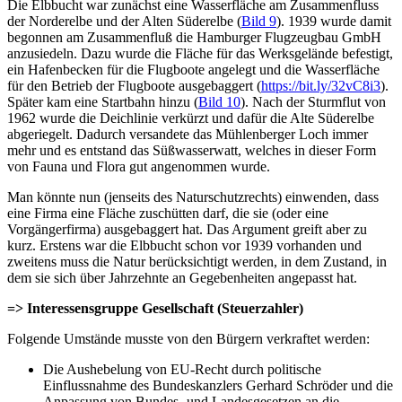
Die Elbbucht war zunächst eine Wasserfläche am Zusammenfluss
der Norderelbe und der Alten Süderelbe (
Bild 9
). 1939 wurde damit
begonnen am Zusammenfluß die Hamburger Flugzeugbau GmbH
anzusiedeln. Dazu wurde die Fläche für das Werksgelände befestigt,
ein Hafenbecken für die Flugboote angelegt und die Wasserfläche
für den Betrieb der Flugboote ausgebaggert (
https://bit.ly/32vC8i3
).
Später kam eine Startbahn hinzu (
Bild 10
). Nach der Sturmflut von
1962 wurde die Deichlinie verkürzt und dafür die Alte Süderelbe
abgeriegelt. Dadurch versandete das Mühlenberger Loch immer
mehr und es entstand das Süßwasserwatt, welches in dieser Form
von Fauna und Flora gut angenommen wurde.
Man könnte nun (jenseits des Naturschutzrechts) einwenden, dass
eine Firma eine Fläche zuschütten darf, die sie (oder eine
Vorgängerfirma) ausgebaggert hat. Das Argument greift aber zu
kurz. Erstens war die Elbbucht schon vor 1939 vorhanden und
zweitens muss die Natur berücksichtigt werden, in dem Zustand, in
dem sie sich über Jahrzehnte an Gegebenheiten angepasst hat.
=> Interessensgruppe Gesellschaft (Steuerzahler)
Folgende Umstände musste von den Bürgern verkraftet werden:
Die Aushebelung von EU-Recht durch politische
Einflussnahme des Bundeskanzlers Gerhard Schröder und die
Anpassung von Bundes- und Landesgesetzen an die