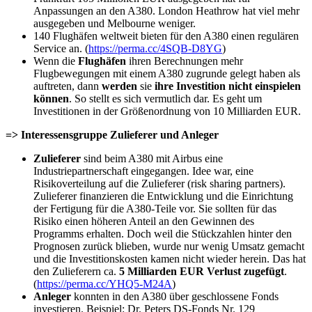
Anpassungen an den A380. London Heathrow hat viel mehr
ausgegeben und Melbourne weniger.
140 Flughäfen weltweit bieten für den A380 einen regulären
Service an. (
https://perma.cc/4SQB-D8YG
)
Wenn die
Flughäfen
ihren Berechnungen mehr
Flugbewegungen mit einem A380 zugrunde gelegt haben als
auftreten, dann
werden
sie
ihre Investition nicht einspielen
können
. So stellt es sich vermutlich dar. Es geht um
Investitionen in der Größenordnung von 10 Milliarden EUR.
=> Interessensgruppe Zulieferer und Anleger
Zulieferer
sind beim A380 mit Airbus eine
Industriepartnerschaft eingegangen. Idee war, eine
Risikoverteilung auf die Zulieferer (risk sharing partners).
Zulieferer finanzieren die Entwicklung und die Einrichtung
der Fertigung für die A380-Teile vor. Sie sollten für das
Risiko einen höheren Anteil an den Gewinnen des
Programms erhalten. Doch weil die Stückzahlen hinter den
Prognosen zurück blieben, wurde nur wenig Umsatz gemacht
und die Investitionskosten kamen nicht wieder herein. Das hat
den Zulieferern ca.
5 Milliarden EUR
Verlust zugefügt
.
(
https://perma.cc/YHQ5-M24A
)
Anleger
konnten in den A380 über geschlossene Fonds
investieren. Beispiel: Dr. Peters DS-Fonds Nr. 129