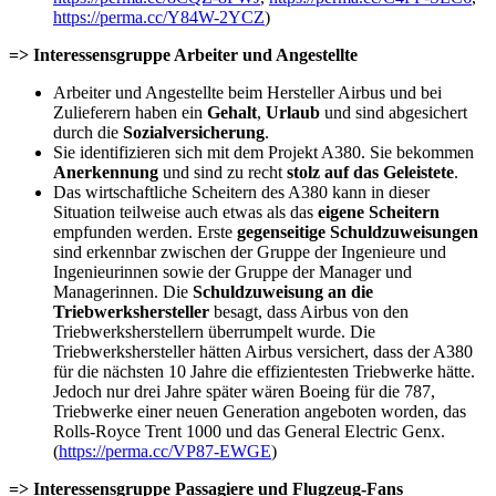
https://perma.cc/Y84W-2YCZ
)
=> Interessensgruppe Arbeiter und Angestellte
Arbeiter und Angestellte beim Hersteller Airbus und bei
Zulieferern haben ein
Gehalt
,
Urlaub
und sind abgesichert
durch die
Sozialversicherung
.
Sie identifizieren sich mit dem Projekt A380. Sie bekommen
Anerkennung
und sind zu recht
stolz auf das Geleistete
.
Das wirtschaftliche Scheitern des A380 kann in dieser
Situation teilweise auch etwas als das
eigene Scheitern
empfunden werden. Erste
gegenseitige
Schuldzuweisungen
sind erkennbar zwischen der Gruppe der Ingenieure und
Ingenieurinnen sowie der Gruppe der Manager und
Managerinnen. Die
Schuldzuweisung an die
Triebwerkshersteller
besagt, dass Airbus von den
Triebwerksherstellern überrumpelt wurde. Die
Triebwerkshersteller hätten Airbus versichert, dass der A380
für die nächsten 10 Jahre die effizientesten Triebwerke hätte.
Jedoch nur drei Jahre später wären Boeing für die 787,
Triebwerke einer neuen Generation angeboten worden, das
Rolls-Royce Trent 1000 und das General Electric Genx.
(
https://perma.cc/VP87-EWGE
)
=> Interessensgruppe Passagiere und Flugzeug-Fans