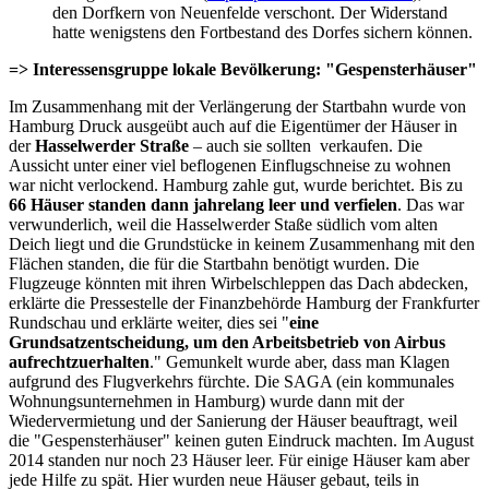
den Dorfkern von Neuenfelde verschont. Der Widerstand
hatte wenigstens den Fortbestand des Dorfes sichern können.
=> Interessensgruppe lokale Bevölkerung: "Gespensterhäuser"
Im Zusammenhang mit der Verlängerung der Startbahn wurde von
Hamburg Druck ausgeübt auch auf die Eigentümer der Häuser in
der
Hasselwerder Straße
– auch sie sollten verkaufen. Die
Aussicht unter einer viel beflogenen Einflugschneise zu wohnen
war nicht verlockend. Hamburg zahle gut, wurde berichtet. Bis zu
66 Häuser standen dann jahrelang leer und verfielen
. Das war
verwunderlich, weil die Hasselwerder Staße südlich vom alten
Deich liegt und die Grundstücke in keinem Zusammenhang mit den
Flächen standen, die für die Startbahn benötigt wurden. Die
Flugzeuge könnten mit ihren Wirbelschleppen das Dach abdecken,
erklärte die Pressestelle der Finanzbehörde Hamburg der Frankfurter
Rundschau und erklärte weiter, dies sei "
eine
Grundsatzentscheidung, um den Arbeitsbetrieb von Airbus
aufrechtzuerhalten
." Gemunkelt wurde aber, dass man Klagen
aufgrund des Flugverkehrs fürchte. Die SAGA (ein kommunales
Wohnungsunternehmen in Hamburg) wurde dann mit der
Wiedervermietung und der Sanierung der Häuser beauftragt, weil
die "Gespensterhäuser" keinen guten Eindruck machten. Im August
2014 standen nur noch 23 Häuser leer. Für einige Häuser kam aber
jede Hilfe zu spät. Hier wurden neue Häuser gebaut, teils in