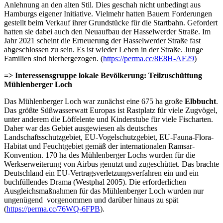
Anlehnung an den alten Stil. Dies geschah nicht unbedingt aus
Hamburgs eigener Initiative. Vielmehr hatten Bauern Forderungen
gestellt beim Verkauf ihrer Grundstücke für die Startbahn. Gefordert
hatten sie dabei auch den Neuaufbau der Hasselwerder Straße. Im
Jahr 2021 scheint die Erneuerung der Hasselwerder Straße fast
abgeschlossen zu sein. Es ist wieder Leben in der Straße. Junge
Familien sind hierhergezogen. (
https://perma.cc/8E8H-AF29
)
=> Interessensgruppe lokale Bevölkerung: Teilzuschüttung
Mühlenberger Loch
Das Mühlenberger Loch war zunächst eine 675 ha große
Elbbucht
.
Das größte Süßwasserwatt Europas ist Rastplatz für viele Zugvögel,
unter anderem die Löffelente und Kinderstube für viele Fischarten.
Daher war das Gebiet ausgewiesen als deutsches
Landschaftsschutzgebiet, EU-Vogelschutzgebiet, EU-Fauna-Flora-
Habitat und Feuchtgebiet gemäß der internationalen Ramsar-
Konvention. 170 ha des Mühlenberger Lochs wurden für die
Werkserweiterung von Airbus genutzt und zugeschüttet. Das brachte
Deutschland ein EU-Vertragsverletzungsverfahren ein und ein
buchfüllendes Drama (Westphal 2005). Die erforderlichen
Ausgleichsmaßnahmen für das Mühlenberger Loch wurden nur
ungenügend vorgenommen und darüber hinaus zu spät
(
https://perma.cc/76WQ-6FPB
).