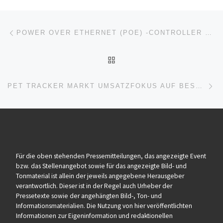
Beitragsnavigation
Vorheriger Beitrag
POWER OVER ETHERNET (POE) -CONTROLLER MARKT WACHSTUMSSCHLÜSSELFAKTOREN KONZENTRIEREN SICH AUF CAGR-STATUS, FÜHRENDE TRENDS, PROGNOSE BIS 2031
ZURÜCK ZUR BEITRAGSL
Nä
PET TRACKER MARKT UMSATZFOKUS AUF BESTIMMTE PRODUKTE UND DYNAMIKEN BIS 2031
Für die oben stehenden Pressemitteilungen, das angezeigte Event
bzw. das Stellenangebot sowie für das angezeigte Bild- und
Tonmaterial ist allein der jeweils angegebene Herausgeber
verantwortlich. Dieser ist in der Regel auch Urheber der
Pressetexte sowie der angehängten Bild-, Ton- und
Informationsmaterialien. Die Nutzung von hier veröffentlichten
Informationen zur Eigeninformation und redaktionellen