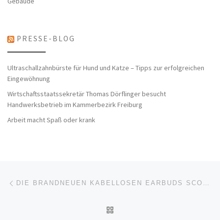
Gebäude
PRESSE-BLOG
Ultraschallzahnbürste für Hund und Katze – Tipps zur erfolgreichen
Eingewöhnung
Wirtschaftsstaatssekretär Thomas Dörflinger besucht
Handwerksbetrieb im Kammerbezirk Freiburg
Arbeit macht Spaß oder krank
Beitragsnavigation
Vorheriger Beitrag
DIE BRANDNEUEN KABELLOSEN EARBUDS SCOUT AIR UND SYN BUDS AIR VON TURTLE BEACH & ROCCAT SIND AB SOFORT ERHÄLTLICH
ZURÜCK ZUR BEITRAGSL