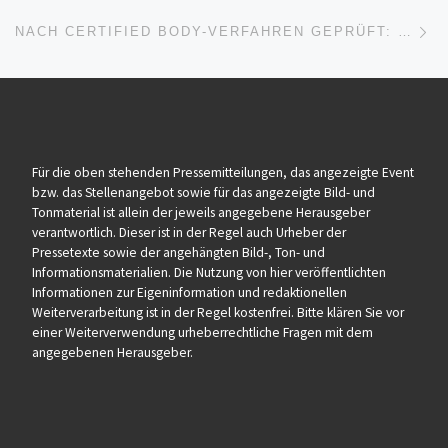
Nä
NACH CERTIFIED BODY-VERFAHREN GEPRÜFT: GEBE DRUCKER SCHON AB WERK AUF WELTWEITE ZIELMÄRKTE VORBEREITET
Für die oben stehenden Pressemitteilungen, das angezeigte Event
bzw. das Stellenangebot sowie für das angezeigte Bild- und
Tonmaterial ist allein der jeweils angegebene Herausgeber
verantwortlich. Dieser ist in der Regel auch Urheber der
Pressetexte sowie der angehängten Bild-, Ton- und
Informationsmaterialien. Die Nutzung von hier veröffentlichten
Informationen zur Eigeninformation und redaktionellen
Weiterverarbeitung ist in der Regel kostenfrei. Bitte klären Sie vor
einer Weiterverwendung urheberrechtliche Fragen mit dem
angegebenen Herausgeber.