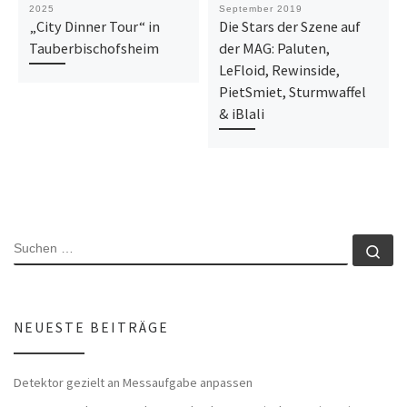
2025
September 2019
„City Dinner Tour“ in
Die Stars der Szene auf
Tauberbischofsheim
der MAG: Paluten,
LeFloid, Rewinside,
PietSmiet, Sturmwaffel
& iBlali
SUCHE
Su
NEUESTE BEITRÄGE
Detektor gezielt an Messaufgabe anpassen