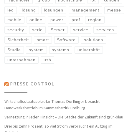
fraunhofer
group
hochschule
iot
kunden
led
lösung
lösungen
management
messe
mobile
online
power
prof
region
security
serie
Server
service
services
Sicherheit
smart
Software
solutions
Studie
system
systems
universität
unternehmen
usb
PRESSE CONTROL
Wirtschaftsstaatssekretär Thomas Dörflinger besucht
Handwerksbetrieb im Kammerbezirk Freiburg
Vernetzung in jeder Hinsicht – Die Städte der Zukunft sind grün-blau
Drei bis zehn Prozent, so viel Strom verbraucht ein Aufzug im