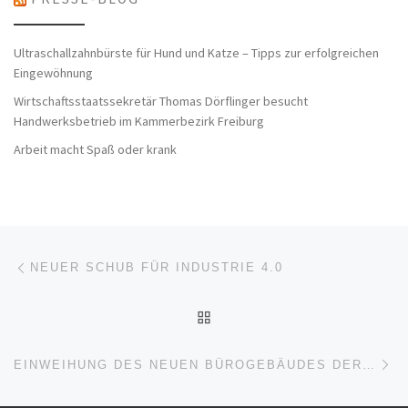
Ultraschallzahnbürste für Hund und Katze – Tipps zur erfolgreichen
Eingewöhnung
Wirtschaftsstaatssekretär Thomas Dörflinger besucht
Handwerksbetrieb im Kammerbezirk Freiburg
Arbeit macht Spaß oder krank
Beitragsnavigation
Vorheriger Beitrag
NEUER SCHUB FÜR INDUSTRIE 4.0
ZURÜCK ZUR BEITRAGSL
Nä
EINWEIHUNG DES NEUEN BÜROGEBÄUDES DER AVL SET