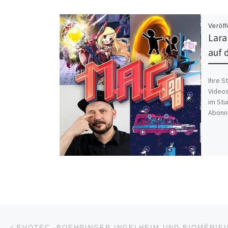
Veröff
Lara
auf 
Ihre S
Videos
im Stu
Abonn
Beitragsnavigation
Vorheriger Beitrag