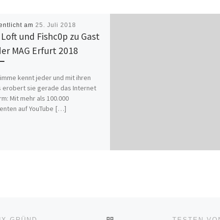
entlicht am
25. Juli 2018
 Loft und Fishc0p zu Gast
der MAG Erfurt 2018
timme kennt jeder und mit ihren
 erobert sie gerade das Internet
rm: Mit mehr als 100.000
enten auf YouTube […]
ZURÜCK ZUR BEITRAGSL
EVOTEC, BOEHRINGER INGELHEIM UND BIOMÉRIEUX GRÜNDEN AUROBAC, EIN JOINT VENTURE ZUR BEKÄMPFUNG ANTIMIKROBIELLER RESISTENZEN