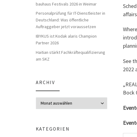
bauhaus Festivals 2026 in Weimar
Schedu
Personalprüfung für IT-Dienstleister in
affair
Deutschland: Was öffentliche
Auftraggeber jetzt voraussetzen
Where 
IBYKUS ist Kodak alaris Champion
intro
Partner 2026
planni
Haitian stärkt Fachkräftequalifizierung
am SKZ
See th
2022 a
ARCHIV
„REAL
Bock 
Archiv
Event
Event
KATEGORIEN