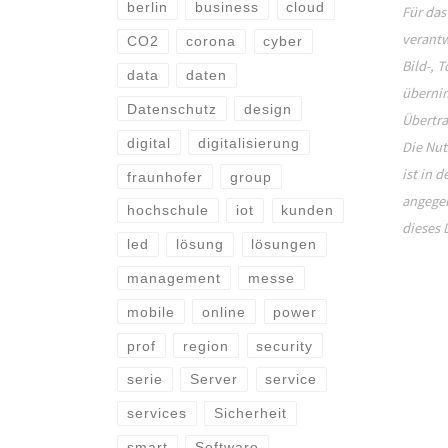
berlin
business
cloud
Für das
verantw
CO2
corona
cyber
Bild-, 
data
daten
übernim
Datenschutz
design
Übertra
digital
digitalisierung
Die Nut
ist in 
fraunhofer
group
angegeb
hochschule
iot
kunden
dieses 
led
lösung
lösungen
management
messe
mobile
online
power
prof
region
security
serie
Server
service
services
Sicherheit
smart
Software