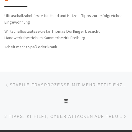
Ultraschallzahnbürste für Hund und Katze – Tipps zur erfolgreichen
Eingewöhnung
Wirtschaftsstaatssekretär Thomas Dörflinger besucht
Handwerksbetrieb im Kammerbezirk Freiburg
Arbeit macht Spaß oder krank
Beitragsnavigation
Vorheriger Beitrag
STABILE FRÄSPROZESSE MIT MEHR EFFIZIENZ UND SAUBERKEIT
ZURÜCK ZUR BEITRAGSL
Nä
3 TIPPS: KI HILFT, CYBER-ATTACKEN AUF TREUEPROGRAMME ZU VERHINDERN