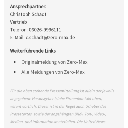
Ansprechpartner:
Christoph Schadt
Vertrieb
Telefon: 06026-9996111
E-Mail: c.schadt@zero-max.de
Weiterführende Links
Originalmeldung von Zero-Max
Alle Meldungen von Zero-Max
Für die oben stehende Pressemitteilung ist allein der jeweils
angegebene Herausgeber (siehe Firmenkontakt oben)
verantwortlich. Dieser ist in der Regel auch Urheber des
Pressetextes, sowie der angehängten Bild-, Ton-, Video-,
Medien- und Informationsmaterialien. Die United News