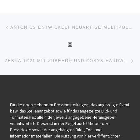
Beitragsnavigation
Vorheriger Beitrag
ANTONICS ENTWICKELT NEUARTIGE MULTIPOLARISIERTE 4×4 MIMO INDOOR-BAHNANTENNE
ZURÜCK ZUR BEITRAGSL
Nä
ZEBRA TC21 MIT ZUBEHÖR UND COSYS HARDWARE SERVICE IM PREISWERTEN STARTER PAKET
Für die oben stehenden Pressemitteilungen, das angezeigte Event
bzw. das Stellenangebot sowie für das angezeigte Bild- und
Tonmaterial ist allein der jeweils angegebene Herausgeber
verantwortlich. Dieser ist in der Regel auch Urheber der
Pressetexte sowie der angehängten Bild-, Ton- und
Informationsmaterialien. Die Nutzung von hier veröffentlichten