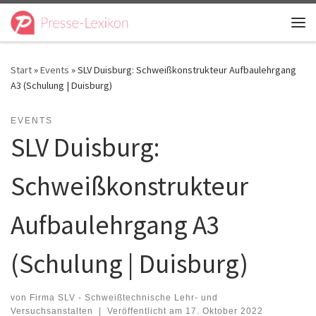
Zum Inhalt springen
Me
Start
»
Events
»
SLV Duisburg: Schweißkonstrukteur Aufbaulehrgang
A3 (Schulung | Duisburg)
EVENTS
SLV Duisburg:
Schweißkonstrukteur
Aufbaulehrgang A3
(Schulung | Duisburg)
von
Firma SLV - Schweißtechnische Lehr- und
Versuchsanstalten
|
Veröffentlicht am
17. Oktober 2022