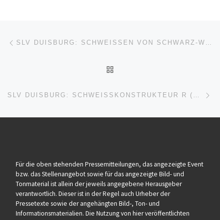
Beitragsnavigation
Vorheriger Beitrag
SLV DUISBURG: SCHWEISSEN VON SCHWARZ-WEISS-VERBINDUNGEN (SEMINAR | DUISBURG)
ZURÜCK ZUR BEITRAGSL
Nä
SLV DUISBURG: SCHWEISSKONSTRUKTEUR R (WIDERSTANDSPRESSSCHWEISSEN) (SCHULUNG | DUISBURG)
Für die oben stehenden Pressemitteilungen, das angezeigte Event
bzw. das Stellenangebot sowie für das angezeigte Bild- und
Tonmaterial ist allein der jeweils angegebene Herausgeber
verantwortlich. Dieser ist in der Regel auch Urheber der
Pressetexte sowie der angehängten Bild-, Ton- und
Informationsmaterialien. Die Nutzung von hier veröffentlichten