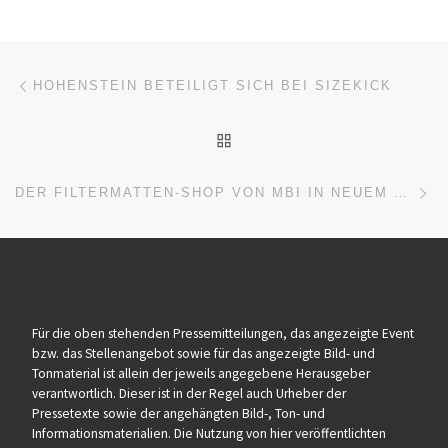
Beitragsnavigation
Vorheriger Beitrag
HOHENSTEIN BETEILIGT SICH BEI SIZEKICK
ZURÜCK ZUR BEITRAGSL
Nä
DER FILTERMATTEN-SHOP VON MBI IN NEUEM DESIGN
Für die oben stehenden Pressemitteilungen, das angezeigte Event
bzw. das Stellenangebot sowie für das angezeigte Bild- und
Tonmaterial ist allein der jeweils angegebene Herausgeber
verantwortlich. Dieser ist in der Regel auch Urheber der
Pressetexte sowie der angehängten Bild-, Ton- und
Informationsmaterialien. Die Nutzung von hier veröffentlichten