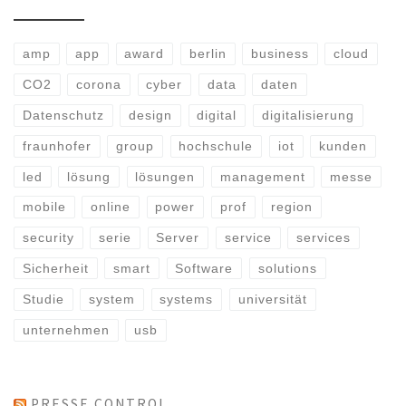
amp
app
award
berlin
business
cloud
CO2
corona
cyber
data
daten
Datenschutz
design
digital
digitalisierung
fraunhofer
group
hochschule
iot
kunden
led
lösung
lösungen
management
messe
mobile
online
power
prof
region
security
serie
Server
service
services
Sicherheit
smart
Software
solutions
Studie
system
systems
universität
unternehmen
usb
PRESSE CONTROL