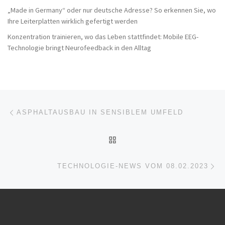
„Made in Germany“ oder nur deutsche Adresse? So erkennen Sie, wo
Ihre Leiterplatten wirklich gefertigt werden
Konzentration trainieren, wo das Leben stattfindet: Mobile EEG-
Technologie bringt Neurofeedback in den Alltag
Beitragsnavigation
Vorheriger Beitrag
ASPHALTAUSBAU IN SENSIBLEM UMFELD
ZURÜCK ZUR BEITRAGSL
Nä
TECHNOLOGIE-NEWS VOM 08.02.2023