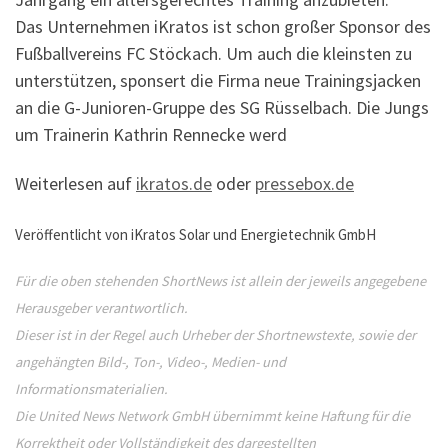
Das Unternehmen iKratos ist schon großer Sponsor des
Fußballvereins FC Stöckach. Um auch die kleinsten zu
unterstützen, sponsert die Firma neue Trainingsjacken
an die G-Junioren-Gruppe des SG Rüsselbach. Die Jungs
um Trainerin Kathrin Rennecke werd
Weiterlesen auf
ikratos.de
oder
pressebox.de
Veröffentlicht von iKratos Solar und Energietechnik GmbH
Für die oben stehenden ShortNews ist allein der jeweils angegebene
Herausgeber verantwortlich.
Dieser ist in der Regel auch Urheber der Shortnewstexte, sowie der
angehängten Bild-, Ton-, Video-, Medien- und
Informationsmaterialien.
Die United News Network GmbH übernimmt keine Haftung für die
Korrektheit oder Vollständigkeit des dargestellten