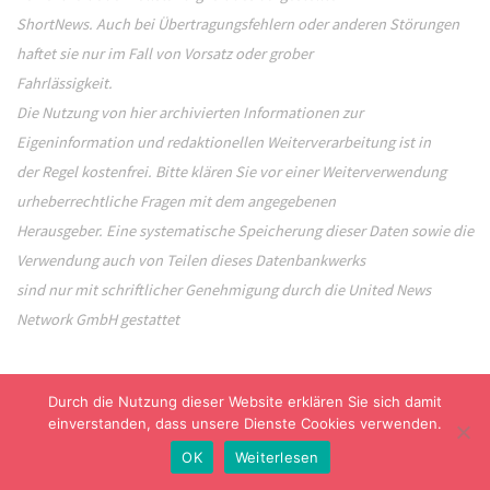
ShortNews. Auch bei Übertragungsfehlern oder anderen Störungen
haftet sie nur im Fall von Vorsatz oder grober
Fahrlässigkeit.
Die Nutzung von hier archivierten Informationen zur
Eigeninformation und redaktionellen Weiterverarbeitung ist in
der Regel kostenfrei. Bitte klären Sie vor einer Weiterverwendung
urheberrechtliche Fragen mit dem angegebenen
Herausgeber. Eine systematische Speicherung dieser Daten sowie die
Verwendung auch von Teilen dieses Datenbankwerks
sind nur mit schriftlicher Genehmigung durch die United News
Network GmbH gestattet
Durch die Nutzung dieser Website erklären Sie sich damit
einverstanden, dass unsere Dienste Cookies verwenden.
OK
Weiterlesen