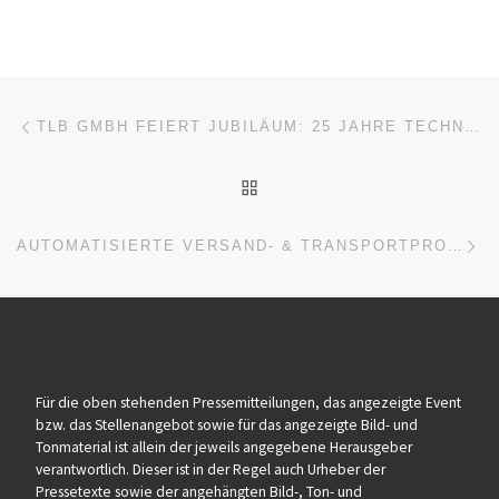
Beitragsnavigation
Vorheriger Beitrag
TLB GMBH FEIERT JUBILÄUM: 25 JAHRE TECHNOLOGIETRANSFER IN BADEN-WÜRTTEMBERG
ZURÜCK ZUR BEITRAGSL
Nä
AUTOMATISIERTE VERSAND- & TRANSPORTPROZESSE FÜR MEHR EFFIZIENZ UND TRANSPARENZ
Für die oben stehenden Pressemitteilungen, das angezeigte Event
bzw. das Stellenangebot sowie für das angezeigte Bild- und
Tonmaterial ist allein der jeweils angegebene Herausgeber
verantwortlich. Dieser ist in der Regel auch Urheber der
Pressetexte sowie der angehängten Bild-, Ton- und