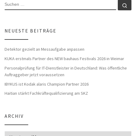
SUCHE
Su
NEUESTE BEITRÄGE
Detektor gezielt an Messaufgabe anpassen
KUKA erstmals Partner des NEW bauhaus Festivals 2026 in Weimar
Personalprüfung für IT-Dienstleister in Deutschland: Was öffentliche
Auftraggeber jetzt voraussetzen
IBYKUS ist Kodak alaris Champion Partner 2026
Haitian stärkt Fachkräftequalifizierung am SKZ
ARCHIV
Archiv