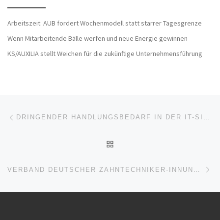
Arbeitszeit: AUB fordert Wochenmodell statt starrer Tagesgrenze
Wenn Mitarbeitende Bälle werfen und neue Energie gewinnen
KS/AUXILIA stellt Weichen für die zukünftige Unternehmensführung
Beitragsnavigation
Vorheriger Beitrag
DRINGENDER HANDLUNGSBEDARF IN DER IT-SICHERHEIT: BSI-LAGEBERICHT OFFENBART ERNSTZUNEHMENDE RISIKEN
ZURÜCK ZUR BEITRAGSL
Nä
VERBAND DEUTSCHER ZAHNTECHNIKER-INNUNGEN WEIST AUF DIE BEDEUTUNG GESCHÜTZTER ZÄHNE HIN