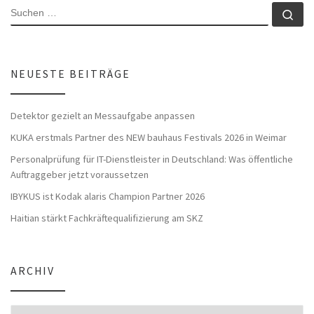
SUCHE
Su
NEUESTE BEITRÄGE
Detektor gezielt an Messaufgabe anpassen
KUKA erstmals Partner des NEW bauhaus Festivals 2026 in Weimar
Personalprüfung für IT-Dienstleister in Deutschland: Was öffentliche
Auftraggeber jetzt voraussetzen
IBYKUS ist Kodak alaris Champion Partner 2026
Haitian stärkt Fachkräftequalifizierung am SKZ
ARCHIV
Archiv