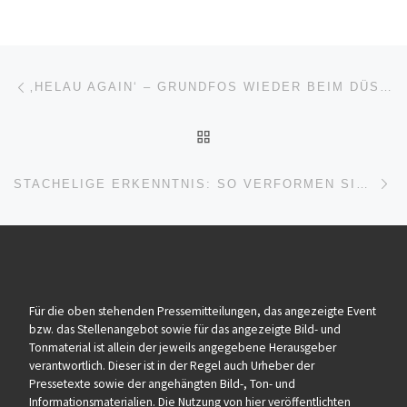
Beitragsnavigation
Vorheriger Beitrag
‚HELAU AGAIN‘ – GRUNDFOS WIEDER BEIM DÜSSELDORFER ROSENMONTAGSZUG DABEI
ZURÜCK ZUR BEITRAGSL
Nä
STACHELIGE ERKENNTNIS: SO VERFORMEN SICH ROTE BLUTKÖRPERCHEN
Für die oben stehenden Pressemitteilungen, das angezeigte Event
bzw. das Stellenangebot sowie für das angezeigte Bild- und
Tonmaterial ist allein der jeweils angegebene Herausgeber
verantwortlich. Dieser ist in der Regel auch Urheber der
Pressetexte sowie der angehängten Bild-, Ton- und
Informationsmaterialien. Die Nutzung von hier veröffentlichten