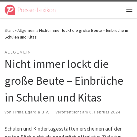
Zum Inhalt springen
Me
Start
»
Allgemein
»
Nicht immer lockt die große Beute – Einbrüche in
Schulen und Kitas
ALLGEMEIN
Nicht immer lockt die
große Beute – Einbrüche
in Schulen und Kitas
von
Firma Egardia B.V.
|
Veröffentlicht am
6. Februar 2024
Schulen und Kindertagesstätten erscheinen auf den
ersten Blick nicht als sonderlich attraktive Ziele für