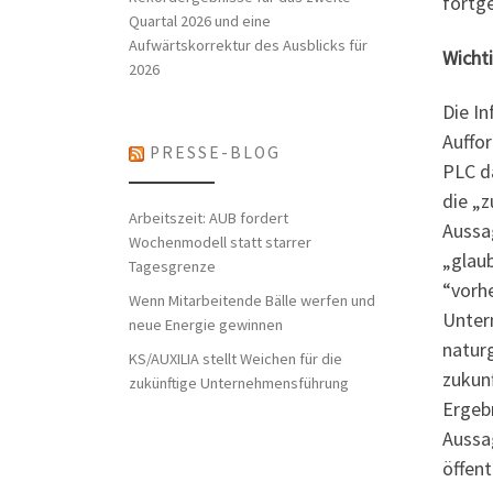
fortg
Quartal 2026 und eine
Aufwärtskorrektur des Ausblicks für
Wicht
2026
Die In
Auffo
PRESSE-BLOG
PLC da
die „
Arbeitszeit: AUB fordert
Aussa
Wochenmodell statt starrer
„glaub
Tagesgrenze
“vorhe
Wenn Mitarbeitende Bälle werfen und
Unter
neue Energie gewinnen
natur
KS/AUXILIA stellt Weichen für die
zukunf
zukünftige Unternehmensführung
Ergeb
Aussa
öffent