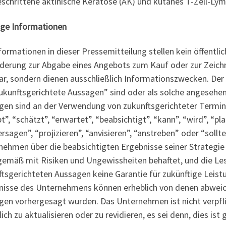
eschrittene aktinische Keratose (AK) und kutanes T-Zell-L
ige Informationen
formationen in dieser Pressemitteilung stellen kein öffentl
rderung zur Abgabe eines Angebots zum Kauf oder zur Zeich
r, sondern dienen ausschließlich Informationszwecken. Der 
zukunftsgerichtete Aussagen” sind oder als solche angesehe
gen sind an der Verwendung von zukunftsgerichteter Termino
t”, “schätzt”, “erwartet”, “beabsichtigt”, “kann”, “wird”, “pla
rsagen”, “projizieren”, “anvisieren”, “anstreben” oder “sollt
nehmen über die beabsichtigten Ergebnisse seiner Strategie
gemäß mit Risiken und Ungewissheiten behaftet, und die Le
tsgerichteten Aussagen keine Garantie für zukünftige Leistu
nisse des Unternehmens können erheblich von denen abweich
gen vorhergesagt wurden. Das Unternehmen ist nicht verpfli
lich zu aktualisieren oder zu revidieren, es sei denn, dies ist