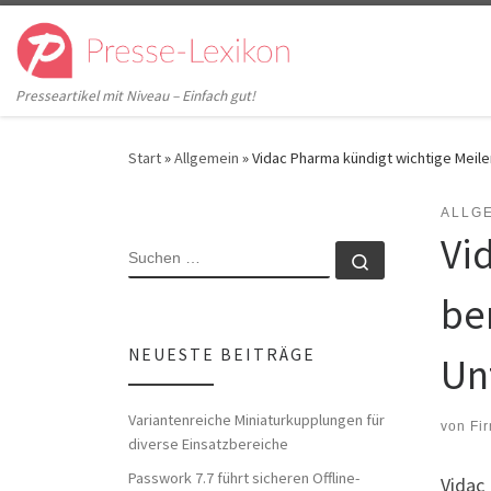
Zum Inhalt springen
Presseartikel mit Niveau – Einfach gut!
Start
»
Allgemein
»
Vidac Pharma kündigt wichtige Meile
ALLG
Vi
SUCHE
Suchen …
ber
NEUESTE BEITRÄGE
Un
Variantenreiche Miniaturkupplungen für
von
Fi
diverse Einsatzbereiche
Passwork 7.7 führt sicheren Offline-
Vidac