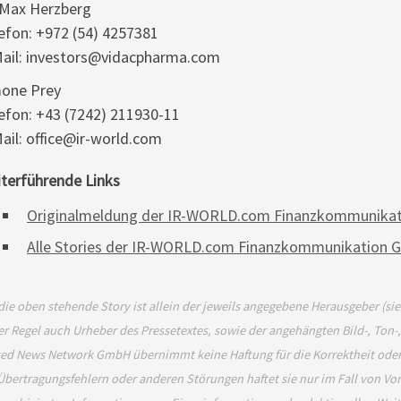
 Max Herzberg
efon: +972 (54) 4257381
ail: investors@vidacpharma.com
one Prey
efon: +43 (7242) 211930-11
ail: office@ir-world.com
terführende Links
Originalmeldung der IR-WORLD.com Finanzkommunika
Alle Stories der IR-WORLD.com Finanzkommunikation
die oben stehende Story ist allein der jeweils angegebene Herausgeber (si
er Regel auch Urheber des Pressetextes, sowie der angehängten Bild-, Ton-
ed News Network GmbH übernimmt keine Haftung für die Korrektheit oder 
Übertragungsfehlern oder anderen Störungen haftet sie nur im Fall von Vor