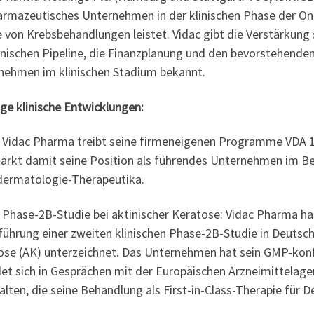
armazeutisches Unternehmen in der klinischen Phase der Onko
e von Krebsbehandlungen leistet. Vidac gibt die Verstärkung
linischen Pipeline, die Finanzplanung und den bevorstehend
nehmen im klinischen Stadium bekannt.
ge klinische Entwicklungen:
ac Pharma treibt seine firmeneigenen Programme VDA 110
tärkt damit seine Position als führendes Unternehmen im Ber
ermatologie-Therapeutika.
se-2B-Studie bei aktinischer Keratose: Vidac Pharma hat
ührung einer zweiten klinischen Phase-2B-Studie in Deutschl
ose (AK) unterzeichnet. Das Unternehmen hat sein GMP-konf
et sich in Gesprächen mit der Europäischen Arzneimittelage
alten, die seine Behandlung als First-in-Class-Therapie für