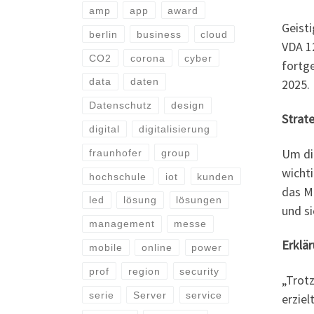
amp
app
award
Geist
berlin
business
cloud
VDA 12
CO2
corona
cyber
fortge
data
daten
2025.
Datenschutz
design
Strat
digital
digitalisierung
Um di
fraunhofer
group
wichti
hochschule
iot
kunden
das M
led
lösung
lösungen
und si
management
messe
Erklä
mobile
online
power
prof
region
security
„Trot
serie
Server
service
erziel