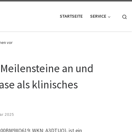
Se
STARTSEITE
SERVICE
hmen vor
 Meilensteine an und
ase als klinisches
ar 2025
GB00BM9XQ619; WKN: A3DTUQ), ist ein