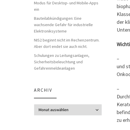
Modus für Desktop- und Mobile-Apps
bioph
ein
Klass
Bauteilabkündigungen: Eine
der k
wachsende Gefahr für industrielle
Unter
Elektroniksysteme
NIS2 beginnt nicht im Rechenzentrum.
Wichti
Aber dort endet sie auch nicht.
Schulungen zu Leitungsanlagen,
– Vid
Sicherheitsbeleuchtung und
und s
Gefahrenmeldeanlagen
Onkod
– Pha
ARCHIV
Durchf
Kerat
Archiv
befind
zu erh