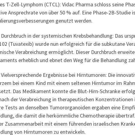
es T-Zell-Lymphom (CTCL): Vidac Pharma schloss seine Phase
ive Ansprechrate von über 50 % auf. Eine Phase-2B-Studie is
lierungsverbesserungen genutzt werden.
chbruch in der systemischen Krebsbehandlung: Das ursprün
102 (Tuvatexib) wurde nun erfolgreich für die subkutane Ve
mische Verabreichung ermöglicht. Dieser Durchbruch erweit
aments erheblich und ebnet den Weg für die Behandlung zah
lversprechende Ergebnisse bei Hirntumoren: Die innovati
urzem bei einem Kind mit einem seltenen Hirntumor im Rah
setzt. Das Medikament konnte die Blut-Hirn-Schranke erfol
nach der Verabreichung in therapeutischen Konzentrationen
re Tests an denselben Tumororganoiden ergaben eine Empfi
dlung, die damit die herkömmliche Chemotherapie übertraf.
ner Zusammenarbeit mit einem führenden israelischen Kranke
dlung von Hirntumoren zu entwickeln.