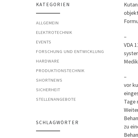
Kutan
KATEGORIEN
objekt
Formu
ALLGEMEIN
ELEKTROTECHNIK
– Dur
EVENTS
VDA 1
FORSCHUNG UND ENTWICKLUNG
syste
Medik
HARDWARE
PRODUKTIONSTECHNIK
– Vie
SHORTNEWS
vor k
SICHERHEIT
einge
STELLENANGEBOTE
Tage 
Weite
Behan
SCHLAGWÖRTER
zu ei
Behan