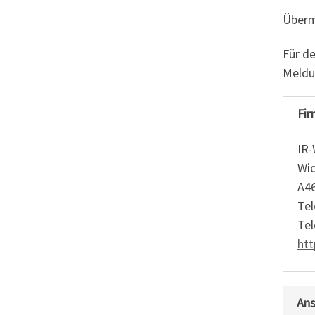
Überm
Für de
Meldu
Fir
IR
Wic
A46
Tel
Tel
ht
Ans