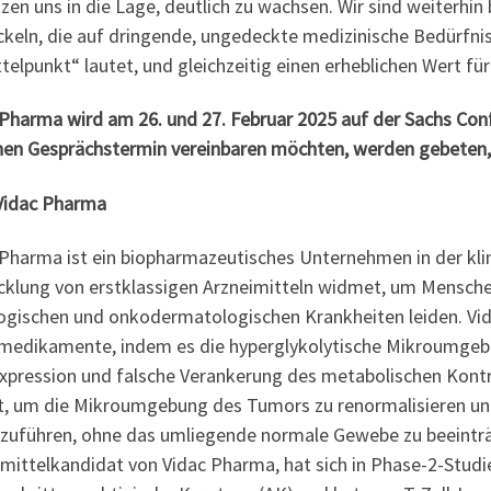
zen uns in die Lage, deutlich zu wachsen. Wir sind weiterhin
ckeln, die auf dringende, ungedeckte medizinische Bedürfnis
telpunkt“ lautet, und gleichzeitig einen erheblichen Wert für
Pharma wird am 26. und 27. Februar 2025 auf der Sachs Confe
inen Gesprächstermin vereinbaren möchten, werden gebeten, s
Vidac Pharma
 Pharma ist ein biopharmazeutisches Unternehmen in der kli
cklung von erstklassigen Arzneimitteln widmet, um Menschen 
ogischen und onkodermatologischen Krankheiten leiden. Vida
medikamente, indem es die hyperglykolytische Mikroumgebu
xpression und falsche Verankerung des metabolischen Kontro
lt, um die Mikroumgebung des Tumors zu renormalisieren un
izuführen, ohne das umliegende normale Gewebe zu beeinträc
imittelkandidat von Vidac Pharma, hat sich in Phase-2-Stu