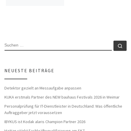
SUCHE
Su
NEUESTE BEITRÄGE
Detektor gezielt an Messaufgabe anpassen
KUKA erstmals Partner des NEW bauhaus Festivals 2026 in Weimar
Personalprüfung für IT-Dienstleister in Deutschland: Was öffentliche
Auftraggeber jetzt voraussetzen
IBYKUS ist Kodak alaris Champion Partner 2026
Haitian stärkt Fachkräftequalifizierung am SKZ