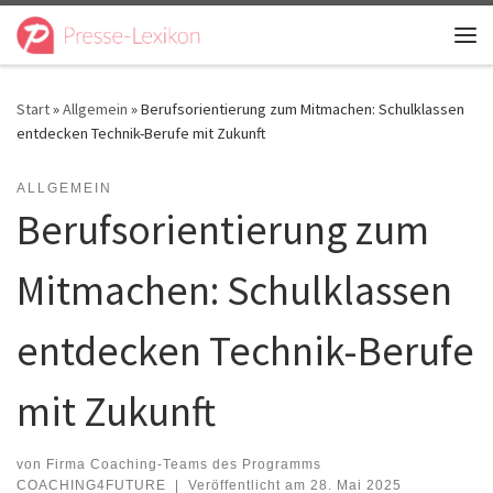
Zum Inhalt springen
Me
Start
»
Allgemein
»
Berufsorientierung zum Mitmachen: Schulklassen
entdecken Technik-Berufe mit Zukunft
ALLGEMEIN
Berufsorientierung zum
Mitmachen: Schulklassen
entdecken Technik-Berufe
mit Zukunft
von
Firma Coaching-Teams des Programms
COACHING4FUTURE
|
Veröffentlicht am
28. Mai 2025