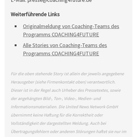
Weiterführende Links
Originalmeldung von Coaching-Teams des
Programms COACHING4FUTURE
Alle Stories von Coaching-Teams des
Programms COACHING4FUTURE
Für die oben stehende Story ist allein der jeweils angegebene
Herausgeber (siehe Firmenkontakt oben) verantwortlich.
Dieser ist in der Regel auch Urheber des Pressetextes, sowie
der angehängten Bild-, Ton-, Video-, Medien- und
Informationsmaterialien. Die United News Network GmbH
übernimmt keine Haftung für die Korrektheit oder
Vollständigkeit der dargestellten Meldung. Auch bei
Übertragungsfehlern oder anderen Störungen haftet sie nur im