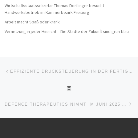
Wirtschaftsstaatssekretär Thomas Dörflinger besucht
Handwerksbetrieb im Kammerbezirk Freiburg
Arbeit macht Spaß oder krank
Vernetzung in jeder Hinsicht – Die Städte der Zukunft sind grün-blau
Beitragsnavigation
Vorheriger Beitrag
EFFIZIENTE DRUCKSTEUERUNG IN DER FERTIGUNG
ZURÜCK ZUR BEITRAGSL
Nä
DEFENCE THERAPEUTICS NIMMT IM JUNI 2025 AN DER BIO INTERNATIONAL CONVENTION IN BOSTON TEIL