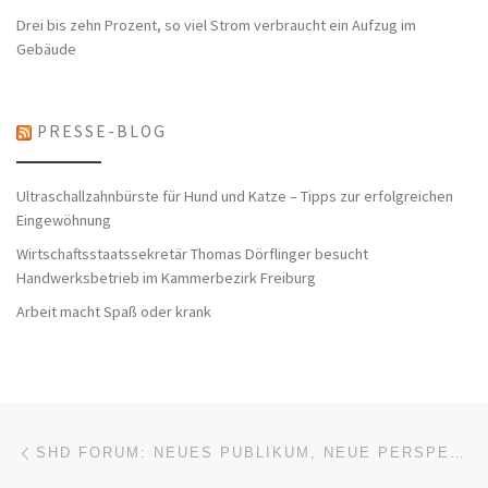
Drei bis zehn Prozent, so viel Strom verbraucht ein Aufzug im
Gebäude
PRESSE-BLOG
Ultraschallzahnbürste für Hund und Katze – Tipps zur erfolgreichen
Eingewöhnung
Wirtschaftsstaatssekretär Thomas Dörflinger besucht
Handwerksbetrieb im Kammerbezirk Freiburg
Arbeit macht Spaß oder krank
Beitragsnavigation
Vorheriger Beitrag
SHD FORUM: NEUES PUBLIKUM, NEUE PERSPEKTIVEN