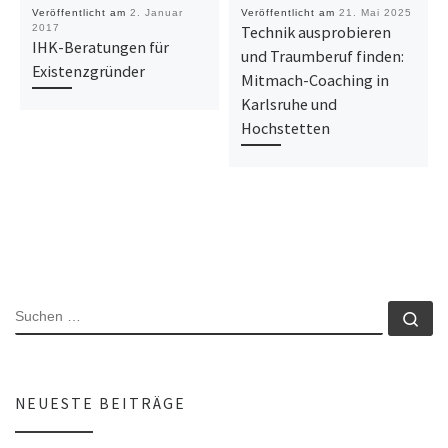
Veröffentlicht am
2. Januar
Veröffentlicht am
21. Mai 2025
2017
Technik ausprobieren
IHK-Beratungen für
und Traumberuf finden:
Existenzgründer
Mitmach-Coaching in
Karlsruhe und
Hochstetten
SUCHE
Su
NEUESTE BEITRÄGE