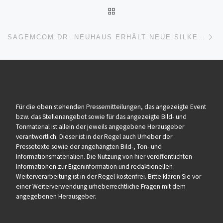
ZURÜCK ZUR BEITRAGSL
Nä
SAGEMCOM DR. NEUHAUS ERHÄLT NEUE SILKE-ZERTIFIZIERUNG VOM BSI: SMGW-TRANSPORT MIT DER MSB-LIEFERKETTE AB SOFORT MÖGLICH
Für die oben stehenden Pressemitteilungen, das angezeigte Event
bzw. das Stellenangebot sowie für das angezeigte Bild- und
Tonmaterial ist allein der jeweils angegebene Herausgeber
verantwortlich. Dieser ist in der Regel auch Urheber der
Pressetexte sowie der angehängten Bild-, Ton- und
Informationsmaterialien. Die Nutzung von hier veröffentlichten
Informationen zur Eigeninformation und redaktionellen
Weiterverarbeitung ist in der Regel kostenfrei. Bitte klären Sie vor
einer Weiterverwendung urheberrechtliche Fragen mit dem
angegebenen Herausgeber.