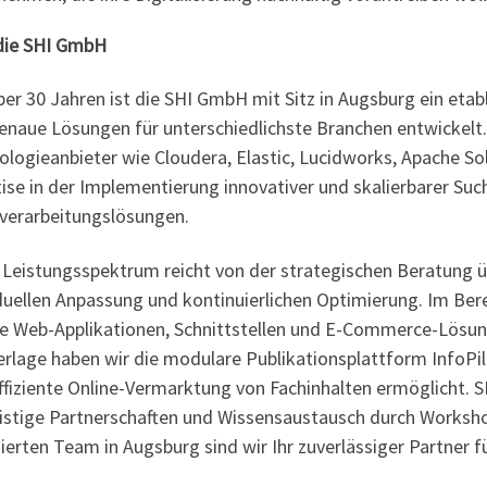
die SHI GmbH
ber 30 Jahren ist die SHI GmbH mit Sitz in Augsburg ein eta
enaue Lösungen für unterschiedlichste Branchen entwickelt. 
ologieanbieter wie Cloudera, Elastic, Lucidworks, Apache S
ise in der Implementierung innovativer und skalierbarer Suc
verarbeitungslösungen.
 Leistungsspektrum reicht von der strategischen Beratung üb
duellen Anpassung und kontinuierlichen Optimierung. Im Berei
ble Web-Applikationen, Schnittstellen und E-Commerce-Lösun
erlage haben wir die modulare Publikationsplattform InfoPil
ffiziente Online-Vermarktung von Fachinhalten ermöglicht. S
ristige Partnerschaften und Wissensaustausch durch Worksh
erten Team in Augsburg sind wir Ihr zuverlässiger Partner f