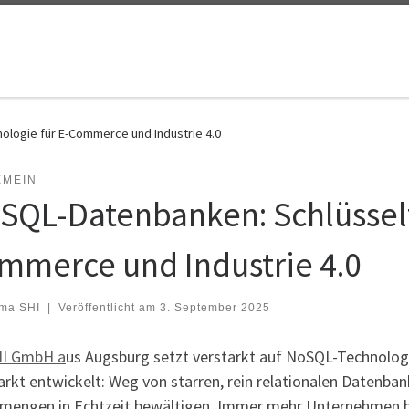
logie für E-Commerce und Industrie 4.0
EMEIN
SQL-Datenbanken: Schlüsselt
mmerce und Industrie 4.0
rma SHI
|
Veröffentlicht am
3. September 2025
I GmbH a
us Augsburg setzt verstärkt auf NoSQL-Technologi
rkt entwickelt: Weg von starren, rein relationalen Datenban
mengen in Echtzeit bewältigen. Immer mehr Unternehmen bra