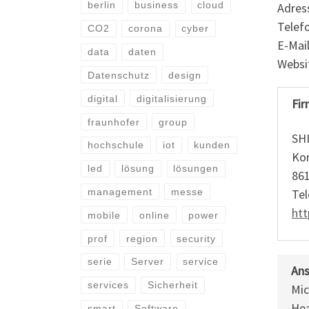
berlin
business
cloud
Adres
Telefo
CO2
corona
cyber
E-Mai
data
daten
Websit
Datenschutz
design
digital
digitalisierung
Fir
fraunhofer
group
SH
hochschule
iot
kunden
Kon
led
lösung
lösungen
86
Tel
management
messe
ht
mobile
online
power
prof
region
security
serie
Server
service
Ans
services
Sicherheit
Mic
Hea
smart
Software