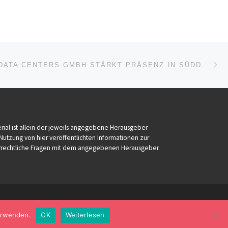
Nä
ISTE
NEXSPACE DATA CENTERS GMBH STÄRKT PRÄSENZ IN SÜDDEUTSCHLAND MIT NEUEM STANDORT AUF DEM CAMPUS STERNHÖHE IN STUTTGART.
ial ist allein der jeweils angegebene Herausgeber
 Nutzung von hier veröffentlichten Informationen zur
eberrechtliche Fragen mit dem angegebenen Herausgeber.
verwenden.
OK
Weiterlesen