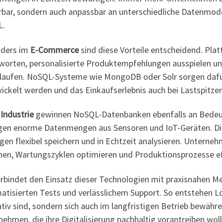
rbar, sondern auch anpassbar an unterschiedliche Datenmodel
L.
ders im
E-Commerce
sind diese Vorteile entscheidend. Pla
orten, personalisierte Produktempfehlungen ausspielen und 
l laufen. NoSQL-Systeme wie MongoDB oder Solr sorgen daf
ckelt werden und das Einkaufserlebnis auch bei Lastspitzen 
r
Industrie
gewinnen NoSQL-Datenbanken ebenfalls an Bede
gen enorme Datenmengen aus Sensoren und IoT-Geräten. Die
gen flexibel speichern und in Echtzeit analysieren. Untern
nen, Wartungszyklen optimieren und Produktionsprozesse eff
erbindet den Einsatz dieser Technologien mit praxisnahen 
atisierten Tests und verlässlichem Support. So entstehen Lö
tiv sind, sondern sich auch im langfristigen Betrieb bewähre
ehmen, die ihre Digitalisierung nachhaltig vorantreiben woll