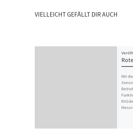
VIELLEICHT GEFÄLLT DIR AUCH
Veröff
Rote
Mit d
Sensor
Betrie
Funkti
RASdel
Messr