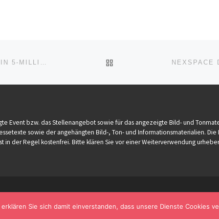
ZURÜCK ZUR BEITRAGSL
ASSIST SOFTWARE ÜBERNIMMT FÜHRENDE ROLLE IN 5-MILLIONEN-EURO EU-INITIATIVE FÜR CYBERSICHERHEIT
te Event bzw. das Stellenangebot sowie für das angezeigte Bild- und Tonmater
Pressetexte sowie der angehängten Bild-, Ton- und Informationsmaterialien. Die
st in der Regel kostenfrei. Bitte klären Sie vor einer Weiterverwendung urh
 erklären Sie sich damit einverstanden, dass unsere Dienste Cookies 