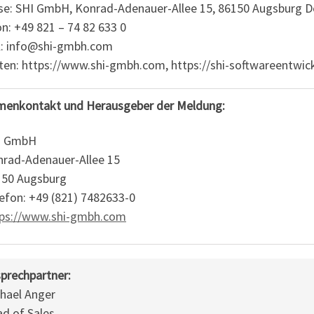
se: SHI GmbH, Konrad-Adenauer-Allee 15, 86150 Augsburg D
n: +49 821 – 74 82 633 0
l: info@shi-gmbh.com
en: https://www.shi-gmbh.com, https://shi-softwareentwickl
menkontakt und Herausgeber der Meldung:
I GmbH
rad-Adenauer-Allee 15
150 Augsburg
efon: +49 (821) 7482633-0
tps://www.shi-gmbh.com
prechpartner:
hael Anger
d of Sales