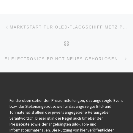
Beitragsnavigation
Vorheriger Beitrag
MARKTSTART FÜR OLED-FLAGGSCHIFF METZ PRIMUS 77″
ZURÜCK ZUR BEITRAGSL
Nä
EI ELECTRONICS BRINGT NEUES GEHÖRLOSENMODUL EI170RF AUF DEN MARKT
Für die oben stehenden Pressemitteilungen, das angezeigte Event
bzw. das Stellenangebot sowie für das angezeigte Bild- und
Tonmaterial ist allein der jeweils angegebene Herausgeber
verantwortlich. Dieser ist in der Regel auch Urheber der
Pressetexte sowie der angehängten Bild-, Ton- und
Informationsmaterialien. Die Nutzung von hier veröffentlichten