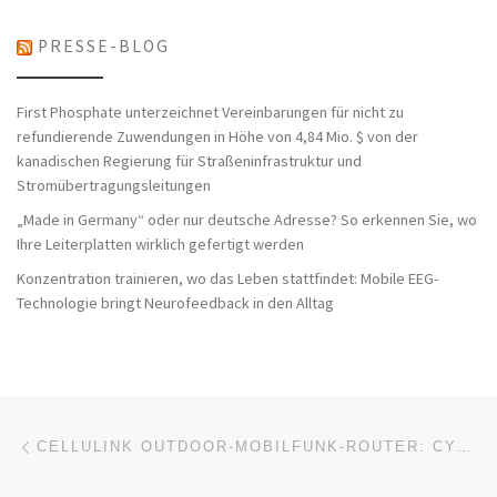
PRESSE-BLOG
First Phosphate unterzeichnet Vereinbarungen für nicht zu
refundierende Zuwendungen in Höhe von 4,84 Mio. $ von der
kanadischen Regierung für Straßeninfrastruktur und
Stromübertragungsleitungen
„Made in Germany“ oder nur deutsche Adresse? So erkennen Sie, wo
Ihre Leiterplatten wirklich gefertigt werden
Konzentration trainieren, wo das Leben stattfindet: Mobile EEG-
Technologie bringt Neurofeedback in den Alltag
Beitragsnavigation
Vorheriger Beitrag
CELLULINK OUTDOOR-MOBILFUNK-ROUTER: CYBER SECURITY JETZT AUCH FÜR EXPLOSIONSGEFÄHRDETE BEREICHE