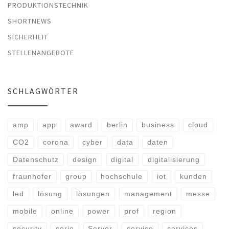
PRODUKTIONSTECHNIK
SHORTNEWS
SICHERHEIT
STELLENANGEBOTE
SCHLAGWÖRTER
amp
app
award
berlin
business
cloud
CO2
corona
cyber
data
daten
Datenschutz
design
digital
digitalisierung
fraunhofer
group
hochschule
iot
kunden
led
lösung
lösungen
management
messe
mobile
online
power
prof
region
security
serie
Server
service
services