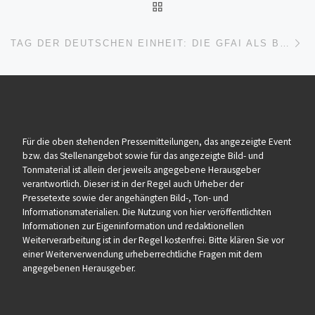
ZURÜCK ZUR BEITRAGSL
Nä
TAG DER DEUTSCHEN EINHEIT: DIE GFAI ALS BEISPIEL FÜR ERFOLGREICHE TRANSFORMATION UND ZUSAMMENARBEIT NACH 1990
Für die oben stehenden Pressemitteilungen, das angezeigte Event
bzw. das Stellenangebot sowie für das angezeigte Bild- und
Tonmaterial ist allein der jeweils angegebene Herausgeber
verantwortlich. Dieser ist in der Regel auch Urheber der
Pressetexte sowie der angehängten Bild-, Ton- und
Informationsmaterialien. Die Nutzung von hier veröffentlichten
Informationen zur Eigeninformation und redaktionellen
Weiterverarbeitung ist in der Regel kostenfrei. Bitte klären Sie vor
einer Weiterverwendung urheberrechtliche Fragen mit dem
angegebenen Herausgeber.