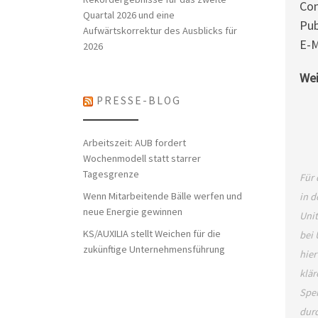
Con
Quartal 2026 und eine
Pub
Aufwärtskorrektur des Ausblicks für
E-M
2026
Wei
PRESSE-BLOG
Arbeitszeit: AUB fordert
Wochenmodell statt starrer
Tagesgrenze
Für 
Wenn Mitarbeitende Bälle werfen und
in d
neue Energie gewinnen
Unit
KS/AUXILIA stellt Weichen für die
bei 
zukünftige Unternehmensführung
hier
klär
Spei
dur