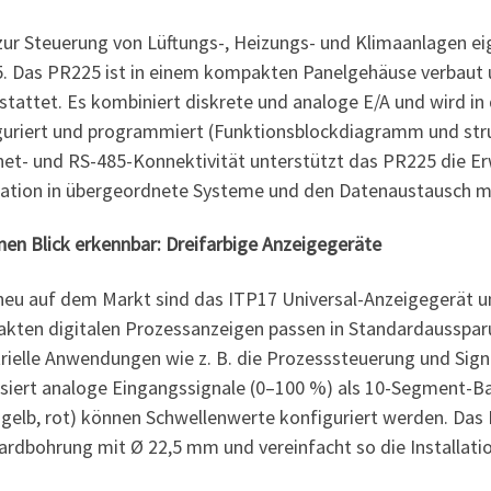
 zur Steuerung von Lüftungs-, Heizungs- und Klimaanlagen e
. Das PR225 ist in einem kompakten Panelgehäuse verbaut u
stattet. Es kombiniert diskrete und analoge E/A und wird 
guriert und programmiert (Funktionsblockdiagramm und stru
net- und RS-485-Konnektivität unterstützt das PR225 die Er
ration in übergeordnete Systeme und den Datenaustausch mi
nen Blick erkennbar: Dreifarbige Anzeigegeräte
neu auf dem Markt sind das ITP17 Universal-Anzeigegerät u
kten digitalen Prozessanzeigen passen in Standardaussparu
trielle Anwendungen wie z. B. die Prozesssteuerung und Si
lisiert analoge Eingangssignale (0–100 %) als 10-Segment-B
 gelb, rot) können Schwellenwerte konfiguriert werden. Das 
rdbohrung mit Ø 22,5 mm und vereinfacht so die Installation