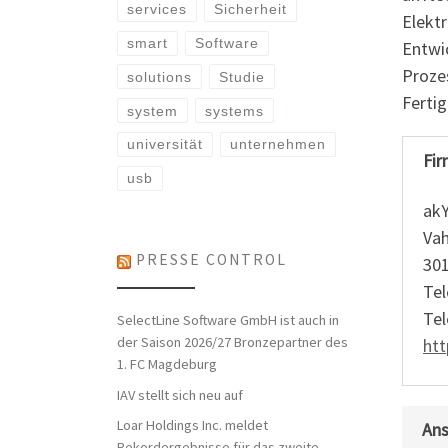
services
Sicherheit
Elekt
smart
Software
Entwic
Proze
solutions
Studie
Ferti
system
systems
universität
unternehmen
Fir
usb
ak
Vah
PRESSE CONTROL
30
Tel
Tel
SelectLine Software GmbH ist auch in
der Saison 2026/27 Bronzepartner des
htt
1. FC Magdeburg
IAV stellt sich neu auf
Loar Holdings Inc. meldet
Ans
Rekordergebnisse für das zweite