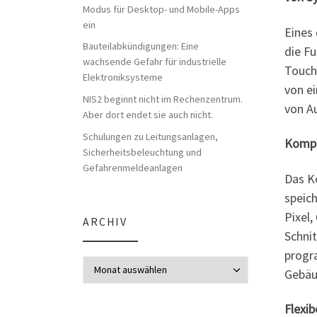
Modus für Desktop- und Mobile-Apps
ein
Eines
Bauteilabkündigungen: Eine
die F
wachsende Gefahr für industrielle
Touch
Elektroniksysteme
von ei
NIS2 beginnt nicht im Rechenzentrum.
von A
Aber dort endet sie auch nicht.
Schulungen zu Leitungsanlagen,
Kompa
Sicherheitsbeleuchtung und
Gefahrenmeldeanlagen
Das K
speich
Pixel
ARCHIV
Schni
progr
Archiv
Gebäu
Flexi