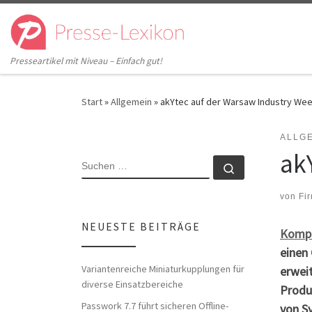
Zum Inhalt springen
Presseartikel mit Niveau – Einfach gut!
Start
»
Allgemein
»
akYtec auf der Warsaw Industry We
ALLG
ak
SUCHE
Suchen …
von
Fi
NEUESTE BEITRÄGE
Kompa
einen
Variantenreiche Miniaturkupplungen für
erwei
diverse Einsatzbereiche
Produ
Passwork 7.7 führt sicheren Offline-
von S