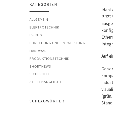
KATEGORIEN
Ideal
PR225
ALLGEMEIN
ausge
ELEKTROTECHNIK
konfi
EVENTS
Ether
FORSCHUNG UND ENTWICKLUNG
Integ
HARDWARE
Auf ei
PRODUKTIONSTECHNIK
SHORTNEWS
Ganz 
SICHERHEIT
kompa
indus
STELLENANGEBOTE
visua
(grün,
SCHLAGWÖRTER
Standa