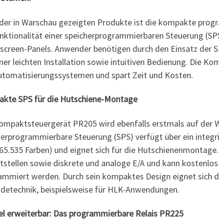
 der in Warschau gezeigten Produkte ist die kompakte prog
unktionalität einer speicherprogrammierbaren Steuerung (SP
screen-Panels. Anwender benötigen durch den Einsatz der 
ner leichten Installation sowie intuitiven Bedienung. Die K
utomatisierungssystemen und spart Zeit und Kosten.
kte SPS für die Hutschiene-Montage
ompaktsteuergerät PR205 wird ebenfalls erstmals auf der W
erprogrammierbare Steuerung (SPS) verfügt über ein integrie
, 65.535 Farben) und eignet sich für die Hutschienenmontage
ttstellen sowie diskrete und analoge E/A und kann kostenlos
ammiert werden. Durch sein kompaktes Design eignet sich d
detechnik, beispielsweise für HLK-Anwendungen.
bel erweiterbar: Das programmierbare Relais PR225