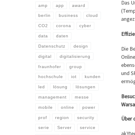
Das U
amp
app
award
(Tempe
berlin
business
cloud
angez
CO2
corona
cyber
Effiz
data
daten
Datenschutz
design
Die B
Online
digital
digitalisierung
ebens
fraunhofer
group
und S
hochschule
iot
kunden
ermög
led
lösung
lösungen
Besuc
management
messe
Warsa
mobile
online
power
prof
region
security
Über 
serie
Server
service
akYte