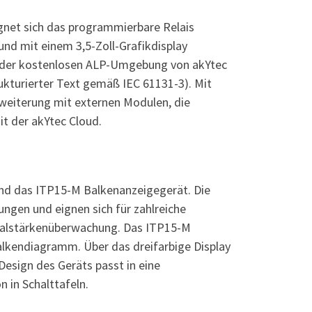
ignet sich das programmierbare Relais
nd mit einem 3,5-Zoll-Grafikdisplay
in der kostenlosen ALP-Umgebung von akYtec
kturierter Text gemäß IEC 61131-3). Mit
weiterung mit externen Modulen, die
t der akYtec Cloud.
nd das ITP15-M Balkenanzeigegerät. Die
ngen und eignen sich für zahlreiche
gnalstärkenüberwachung. Das ITP15-M
alkendiagramm. Über das dreifarbige Display
Design des Geräts passt in eine
 in Schalttafeln.