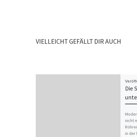
VIELLEICHT GEFÄLLT DIR AUCH
Veröff
Die 
unte
Moder
nicht 
Röhren
in der