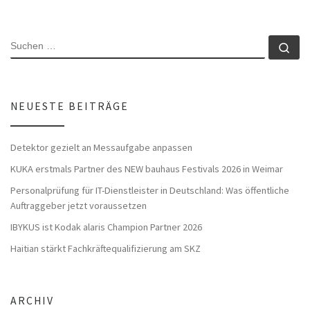
SUCHE
Su
NEUESTE BEITRÄGE
Detektor gezielt an Messaufgabe anpassen
KUKA erstmals Partner des NEW bauhaus Festivals 2026 in Weimar
Personalprüfung für IT-Dienstleister in Deutschland: Was öffentliche
Auftraggeber jetzt voraussetzen
IBYKUS ist Kodak alaris Champion Partner 2026
Haitian stärkt Fachkräftequalifizierung am SKZ
ARCHIV