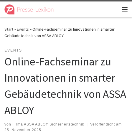
Zum Inhalt springen
Me
Start
»
Events
»
Online-Fachseminar zu Innovationen in smarter
Gebäudetechnik von ASSA ABLOY
EVENTS
Online-Fachseminar zu
Innovationen in smarter
Gebäudetechnik von ASSA
ABLOY
von
Firma ASSA ABLOY Sicherheitstechnik
|
Veröffentlicht am
25. November 2025