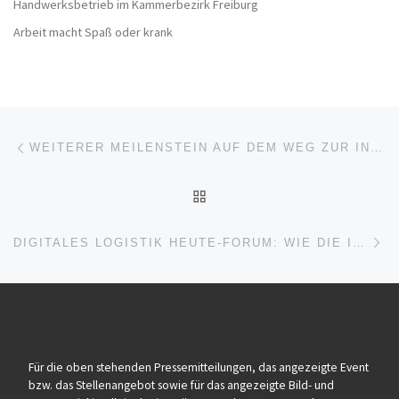
Handwerksbetrieb im Kammerbezirk Freiburg
Arbeit macht Spaß oder krank
Beitragsnavigation
Vorheriger Beitrag
WEITERER MEILENSTEIN AUF DEM WEG ZUR INTELLIGENTEN KÜHLMITTELDRUCKSTEUERUNG
ZURÜCK ZUR BEITRAGSL
Nä
DIGITALES LOGISTIK HEUTE-FORUM: WIE DIE INDUSTRIE MIT ERSATZTEILLOGISTIK DIE KUNDENBINDUNG VERBESSERT
Für die oben stehenden Pressemitteilungen, das angezeigte Event
bzw. das Stellenangebot sowie für das angezeigte Bild- und