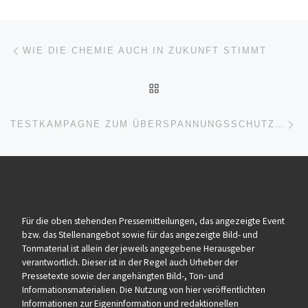
Beitragsnavigation
Vorheriger Beitrag
WIE DIE CHEMIE AUCH IN ZUKUNFT STIMMT
ZURÜCK ZUR BEITRAGSL
Nä
TESTKAMPAGNE ZUM ÜBERSPANNUNGSSCHUTZ UNTER REALEN BEDINGUNGEN
Für die oben stehenden Pressemitteilungen, das angezeigte Event
bzw. das Stellenangebot sowie für das angezeigte Bild- und
Tonmaterial ist allein der jeweils angegebene Herausgeber
verantwortlich. Dieser ist in der Regel auch Urheber der
Pressetexte sowie der angehängten Bild-, Ton- und
Informationsmaterialien. Die Nutzung von hier veröffentlichten
Informationen zur Eigeninformation und redaktionellen