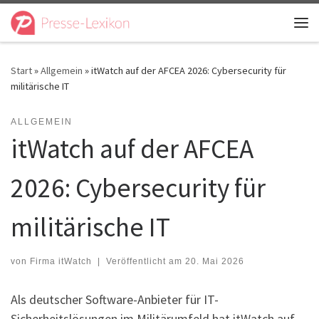
Zum Inhalt springen
Me
Start
»
Allgemein
»
itWatch auf der AFCEA 2026: Cybersecurity für
militärische IT
ALLGEMEIN
itWatch auf der AFCEA
2026: Cybersecurity für
militärische IT
von
Firma itWatch
|
Veröffentlicht am
20. Mai 2026
Als deutscher Software-Anbieter für IT-
Sicherheitslösungen im Militärumfeld hat itWatch auf