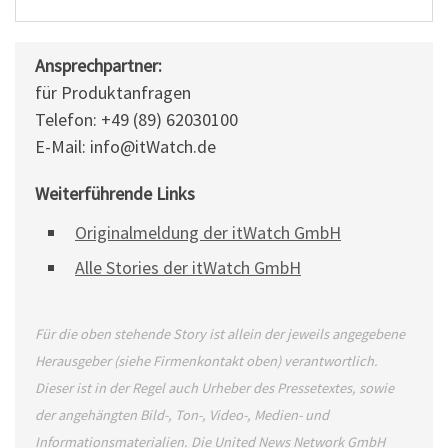
Ansprechpartner:
für Produktanfragen
Telefon: +49 (89) 62030100
E-Mail: info@itWatch.de
Weiterführende Links
Originalmeldung der itWatch GmbH
Alle Stories der itWatch GmbH
Für die oben stehende Story ist allein der jeweils angegebene
Herausgeber (siehe Firmenkontakt oben) verantwortlich.
Dieser ist in der Regel auch Urheber des Pressetextes, sowie
der angehängten Bild-, Ton-, Video-, Medien- und
Informationsmaterialien. Die United News Network GmbH