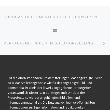
Beitragsnavigation
Vorheriger Beitrag
BIOGAS IM FERMENTER GEZIELT UMWÄLZEN
ZURÜCK ZUR BEITRAGSL
Nä
VERKAUFSMETHODEN IM SOLUTION-SELLING: MIT BEWÄHRTEN VERTRIEBSANSÄTZEN SYSTEMATISCH ZU MEHR ABSCHLÜSSEN IM B2B-VERTRIEB
Für die oben stehenden Pressemitteilungen, das angezeigte Event
bzw. das Stellenangebot sowie für das angezeigte Bild- und
Tonmaterial ist allein der jeweils angegebene Herausgeber
verantwortlich. Dieser ist in der Regel auch Urheber der
Pressetexte sowie der angehängten Bild-, Ton- und
Informationsmaterialien. Die Nutzung von hier veröffentlichten
Informationen zur Eigeninformation und redaktionellen