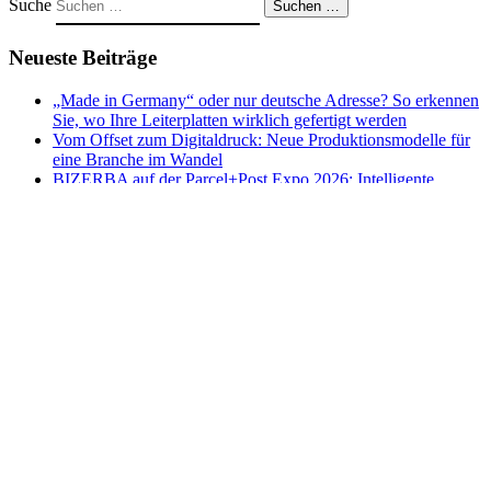
Suche
Suchen …
Neueste Beiträge
„Made in Germany“ oder nur deutsche Adresse? So erkennen
Sie, wo Ihre Leiterplatten wirklich gefertigt werden
Vom Offset zum Digitaldruck: Neue Produktionsmodelle für
eine Branche im Wandel
BIZERBA auf der Parcel+Post Expo 2026: Intelligente
Lösungen für die Versandlogistik von morgen
Digitale Zeitwirtschaft und papierlose HR-Prozesse in
sozialen Einrichtungen: Wie die Lebenshilfe Herzberg
Verwaltungsaufwand nachhaltig reduziert hat
Bauder auf der GaLaBau 2026 in Nürnberg
Archiv
Archiv
Kategorien
Allgemein
Elektrotechnik
Events