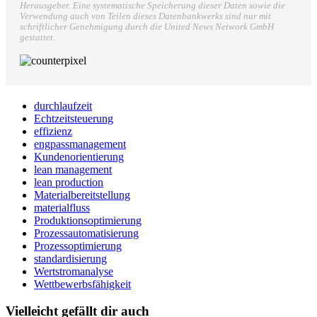
Herausgeber. Eine systematische Speicherung dieser Daten sowie die
Verwendung auch von Teilen dieses Datenbankwerks sind nur mit
schriftlicher Genehmigung durch die United News Network GmbH
gestattet.
durchlaufzeit
Echtzeitsteuerung
effizienz
engpassmanagement
Kundenorientierung
lean management
lean production
Materialbereitstellung
materialfluss
Produktionsoptimierung
Prozessautomatisierung
Prozessoptimierung
standardisierung
Wertstromanalyse
Wettbewerbsfähigkeit
Vielleicht gefällt dir auch