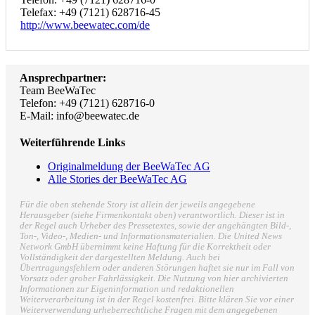
Telefax: +49 (7121) 628716-45
http://www.beewatec.com/de
Ansprechpartner:
Team BeeWaTec
Telefon: +49 (7121) 628716-0
E-Mail: info@beewatec.de
Weiterführende Links
Originalmeldung der BeeWaTec AG
Alle Stories der BeeWaTec AG
Für die oben stehende Story ist allein der jeweils angegebene
Herausgeber (siehe Firmenkontakt oben) verantwortlich. Dieser ist in
der Regel auch Urheber des Pressetextes, sowie der angehängten Bild-,
Ton-, Video-, Medien- und Informationsmaterialien. Die United News
Network GmbH übernimmt keine Haftung für die Korrektheit oder
Vollständigkeit der dargestellten Meldung. Auch bei
Übertragungsfehlern oder anderen Störungen haftet sie nur im Fall von
Vorsatz oder grober Fahrlässigkeit. Die Nutzung von hier archivierten
Informationen zur Eigeninformation und redaktionellen
Weiterverarbeitung ist in der Regel kostenfrei. Bitte klären Sie vor einer
Weiterverwendung urheberrechtliche Fragen mit dem angegebenen