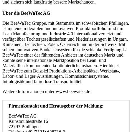
und sichern sich langfristig bessere Marktchancen.
Über die BeeWaTec AG
Die BeeWaTec Gruppe, mit Stammsitz im schwäbischen Pfullingen,
ist mit einem flexiblen und innovativen Produktportfolio rund um
Lean Manufacturing und Industrie 4.0 international vernetzt und
verfügt über Tochtergesellschaften und Niederlassungen in Ungarn,
Rumänien, Tschechien, Polen, Österreich und in der Schweiz. Mit
seinem innovativen Baukastensystem für die schlanke Fertigung ist
BeeWaTec einer der führenden Anbieter im deutschen Markt und
konnte seine internationale Marktposition bei Lean- und
Materialflusskomponenten kontinuierlich ausbauen. Hier bietet
BeeWaTec zum Beispiel Produktions-Arbeitsplätze, Werkstatt-,
Labor- und Lager-Ausrüstungen, Kommissioniersysteme,
Intralogistik und fahrerlose Transportmittel.
Weitere Informationen unter www.beewatec.de
Firmenkontakt und Herausgeber der Meldung:
BeeWaTec AG
Kunstmühlestraße 16
72793 Pfullingen
Telefon: +49 (7121) 628716-0