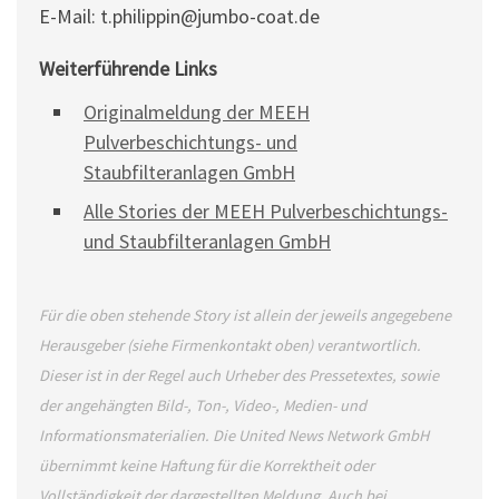
E-Mail: t.philippin@jumbo-coat.de
Weiterführende Links
Originalmeldung der MEEH
Pulverbeschichtungs- und
Staubfilteranlagen GmbH
Alle Stories der MEEH Pulverbeschichtungs-
und Staubfilteranlagen GmbH
Für die oben stehende Story ist allein der jeweils angegebene
Herausgeber (siehe Firmenkontakt oben) verantwortlich.
Dieser ist in der Regel auch Urheber des Pressetextes, sowie
der angehängten Bild-, Ton-, Video-, Medien- und
Informationsmaterialien. Die United News Network GmbH
übernimmt keine Haftung für die Korrektheit oder
Vollständigkeit der dargestellten Meldung. Auch bei