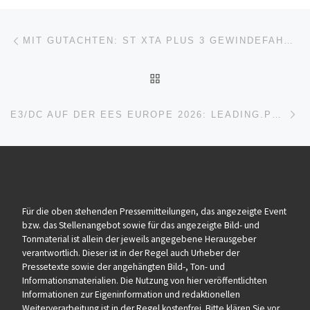
Beitragsnavigation
Vorheriger Beitrag
MIT GUTACHTEN: ST XTA PLUS 3 GEWINDEFAHRWERK FÜR DEN KULT-NISSAN S13
ZURÜCK ZUR BEITRAGSL
Nä
E3/DC AUF DER EES EUROPE 2026: LEADING.POWER.SETUP.
Für die oben stehenden Pressemitteilungen, das angezeigte Event
bzw. das Stellenangebot sowie für das angezeigte Bild- und
Tonmaterial ist allein der jeweils angegebene Herausgeber
verantwortlich. Dieser ist in der Regel auch Urheber der
Pressetexte sowie der angehängten Bild-, Ton- und
Informationsmaterialien. Die Nutzung von hier veröffentlichten
Informationen zur Eigeninformation und redaktionellen
Weiterverarbeitung ist in der Regel kostenfrei. Bitte klären Sie vor