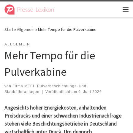
Zum Inhalt springen
Me
Start
»
Allgemein
»
Mehr Tempo für die Pulverkabine
ALLGEMEIN
Mehr Tempo für die
Pulverkabine
von
Firma MEEH Pulverbeschichtungs- und
Staubfilteranlagen
|
Veröffentlicht am
9. Juni 2026
Angesichts hoher Energiekosten, anhaltenden
Preisdrucks und einer schwachen Industrienachfrage
stehen viele Beschichtungsbetriebe in Deutschland
wirtschaftlich unter Druck. Um dennoch