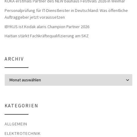
KUKA erstmals Partner des NEW bauhaus Festivals 2026 in Weimar
Personalprüfung für IT-Dienstleister in Deutschland: Was öffentliche
Auftraggeber jetzt voraussetzen
IBYKUS ist Kodak alaris Champion Partner 2026
Haitian stärkt Fachkräftequalifizierung am SKZ
ARCHIV
Archiv
KATEGORIEN
ALLGEMEIN
ELEKTROTECHNIK