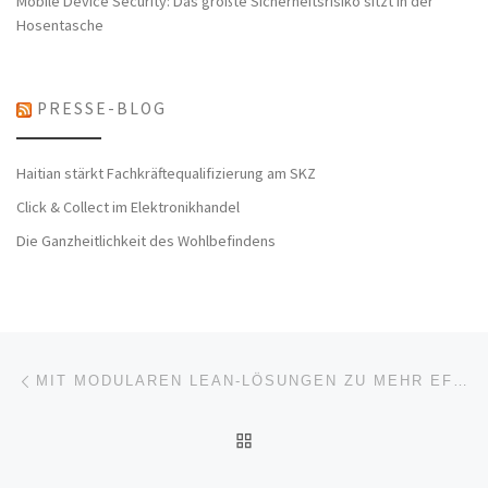
Mobile Device Security: Das größte Sicherheitsrisiko sitzt in der
Hosentasche
PRESSE-BLOG
Haitian stärkt Fachkräftequalifizierung am SKZ
Click & Collect im Elektronikhandel
Die Ganzheitlichkeit des Wohlbefindens
Beitragsnavigation
Vorheriger Beitrag
MIT MODULAREN LEAN-LÖSUNGEN ZU MEHR EFFIZIENZ, FLÄCHE UND QUALITÄT – ELESTA SETZT AUF BEEWATEC
ZURÜCK ZUR BEITRAGSL
Nä