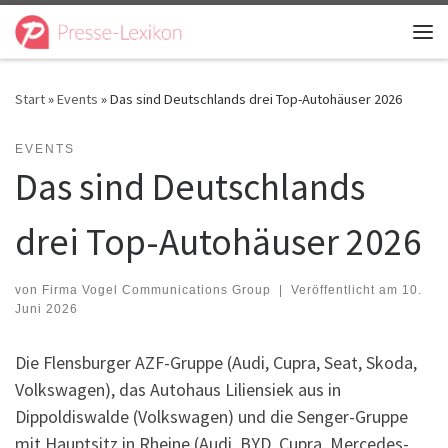
Zum Inhalt springen
Me
Start
»
Events
»
Das sind Deutschlands drei Top-Autohäuser 2026
EVENTS
Das sind Deutschlands
drei Top-Autohäuser 2026
von
Firma Vogel Communications Group
|
Veröffentlicht am
10.
Juni 2026
Die Flensburger AZF-Gruppe (Audi, Cupra, Seat, Skoda,
Volkswagen), das Autohaus Liliensiek aus in
Dippoldiswalde (Volkswagen) und die Senger-Gruppe
mit Hauptsitz in Rheine (Audi, BYD, Cupra, Mercedes-