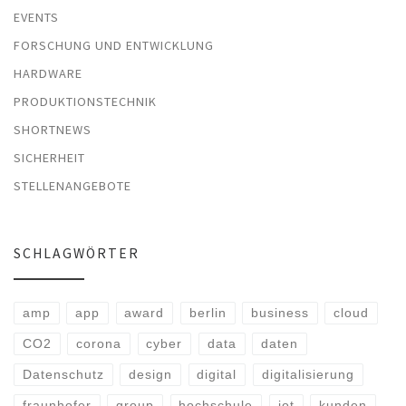
EVENTS
FORSCHUNG UND ENTWICKLUNG
HARDWARE
PRODUKTIONSTECHNIK
SHORTNEWS
SICHERHEIT
STELLENANGEBOTE
SCHLAGWÖRTER
amp
app
award
berlin
business
cloud
CO2
corona
cyber
data
daten
Datenschutz
design
digital
digitalisierung
fraunhofer
group
hochschule
iot
kunden