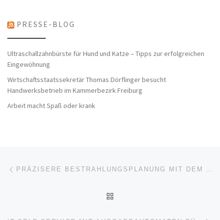
PRESSE-BLOG
Ultraschallzahnbürste für Hund und Katze – Tipps zur erfolgreichen
Eingewöhnung
Wirtschaftsstaatssekretär Thomas Dörflinger besucht
Handwerksbetrieb im Kammerbezirk Freiburg
Arbeit macht Spaß oder krank
Beitragsnavigation
Vorheriger Beitrag
PRÄZISERE BESTRAHLUNGSPLANUNG MIT DEM AQUILION EXCEED LB
ZURÜCK ZUR BEITRAGSL
Nä